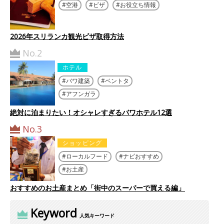
空港
ビザ
お役立ち情報
2026年スリランカ観光ビザ取得方法
No.2
ホテル
バワ建築
ベントタ
アフンガラ
絶対に泊まりたい！オシャレすぎるバワホテル12選
No.3
ショッピング
ローカルフード
ナビおすすめ
お土産
おすすめのお土産まとめ「街中のスーパーで買える編」
Keyword
人気キーワード