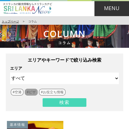
スリランカの観光情報ならスリランカナビ
MENU
トップページ
>
コラム
COLUMN
コラム
エリアやキーワードで絞り込み検索
エリア
空港
ビザ
お役立ち情報
基本情報