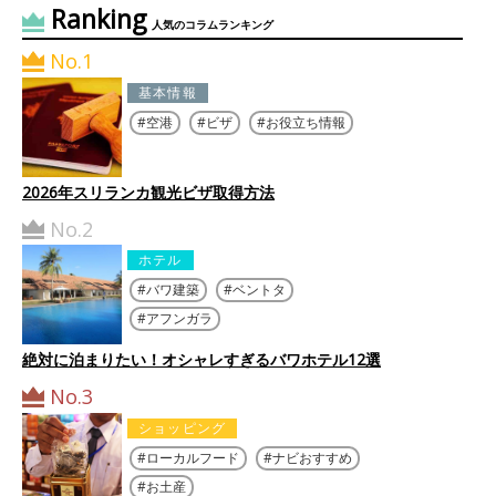
Ranking
人気のコラムランキング
No.1
基本情報
空港
ビザ
お役立ち情報
2026年スリランカ観光ビザ取得方法
No.2
ホテル
バワ建築
ベントタ
アフンガラ
絶対に泊まりたい！オシャレすぎるバワホテル12選
No.3
ショッピング
ローカルフード
ナビおすすめ
お土産