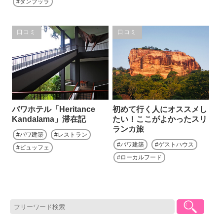
ダンブッラ
口コミ
口コミ
バワホテル「Heritance
初めて行く人にオススメし
Kandalama」滞在記
たい！ここがよかったスリ
ランカ旅
バワ建築
レストラン
バワ建築
ゲストハウス
ビュッフェ
ローカルフード