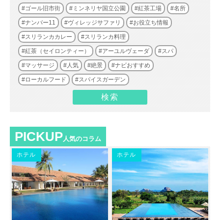
ゴール旧市街
ミンネリヤ国立公園
紅茶工場
名所
ナンバー11
ヴィレッジサファリ
お役立ち情報
スリランカカレー
スリランカ料理
紅茶（セイロンティー）
アーユルヴェーダ
スパ
マッサージ
人気
絶景
ナビおすすめ
ローカルフード
スパイスガーデン
PICKUP
人気のコラム
ホテル
ホテル