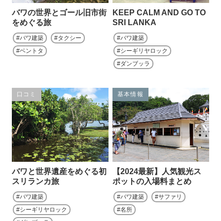
バワの世界とゴール旧市街
KEEP CALM AND GO TO
をめぐる旅
SRI LANKA
バワ建築
タクシー
バワ建築
ベントタ
シーギリヤロック
ダンブッラ
口コミ
基本情報
バワと世界遺産をめぐる初
【2024最新】人気観光ス
スリランカ旅
ポットの入場料まとめ
バワ建築
バワ建築
サファリ
シーギリヤロック
名所