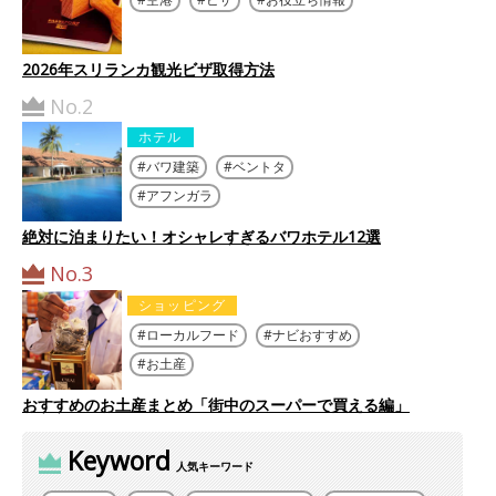
2026年スリランカ観光ビザ取得方法
No.2
ホテル
バワ建築
ベントタ
アフンガラ
絶対に泊まりたい！オシャレすぎるバワホテル12選
No.3
ショッピング
ローカルフード
ナビおすすめ
お土産
おすすめのお土産まとめ「街中のスーパーで買える編」
Keyword
人気キーワード