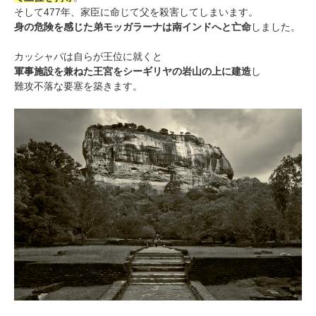
そして477年、家臣に命じて父を殺害してしまいます。
身の危険を感じた弟モッガラーナは南インドへと亡命
しました。
カッシャパは自らが王位に就くと
軍事施設を兼ねた王宮をシーギリヤの岩山の上に建造
し
難攻不落な要塞を築きます。