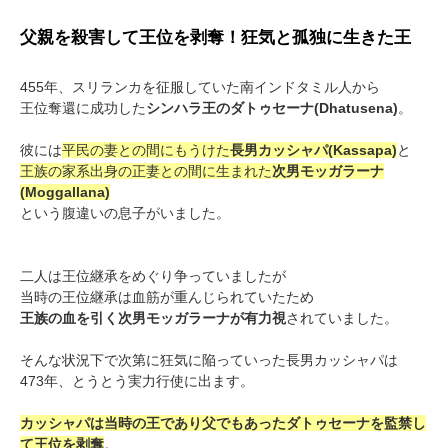
父親を殺害して王位を剥奪！狂気と孤独に生きた王
455年、スリランカを征服していた南インドタミル人から
王位奪還に成功した
シンハラ王のダトゥセーナ(Dhatusena)
。
彼には
平民の妻との間にもうけた
長男カッシャパ(Kassapa)
と
王族の家系出身の正妻との間に生まれた
次男モッガラーナ
(Moggallana)
という腹違いの息子がいました。
二人は王位継承をめぐり争っていましたが
当時の王位継承は血筋が重んじられていたため
王族の血を引く次男モッガラーナが有力視
されていました。
そんな状況下で次第に狂気に陥っていった長男カッシャパは
473年、とうとう実力行使に出ます。
カッシャパは当時の王であり父でもあったダトゥセーナを監禁し
て王位を剥奪
。