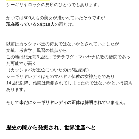
シーギリヤロックの見所のひとつでもあります。
かつては500人もの美女が描かれていたそうですが
現在残っているのは18人
の画だけ。
以前はカッシャパ王の侍女ではないかとされていましたが
文献、考古学、風習の観点から
この地は紀元前3世紀までテラワダ・マハヤナ仏教の僧院であっ
た可能性が高く
（カッシャパが王位についたのは5世紀頃）
シーギリヤレディはそのマハヤナ仏教の女神たちであり
14世紀以降、僧院は閉鎖されてしまったのではないかという説も
あります。
そして
未だにシーギリヤレディの正体は解明されていません
。
歴史の闇から発掘され、世界遺産へと