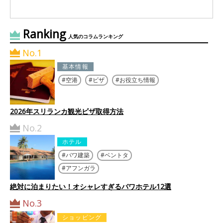
Ranking
人気のコラムランキング
No.1
基本情報
空港
ビザ
お役立ち情報
2026年スリランカ観光ビザ取得方法
No.2
ホテル
バワ建築
ベントタ
アフンガラ
絶対に泊まりたい！オシャレすぎるバワホテル12選
No.3
ショッピング