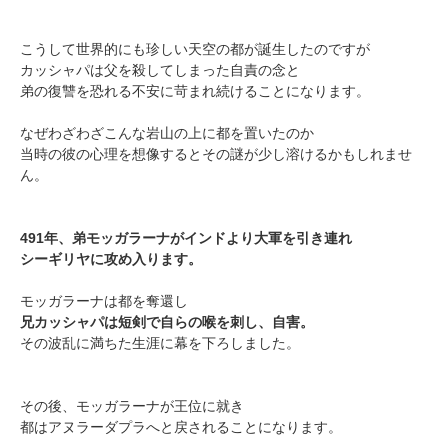
こうして世界的にも珍しい天空の都が誕生したのですが
カッシャパは父を殺してしまった自責の念と
弟の復讐を恐れる不安に苛まれ続けることになります。
なぜわざわざこんな岩山の上に都を置いたのか
当時の彼の心理を想像するとその謎が少し溶けるかもしれませ
ん。
491年、弟モッガラーナがインドより大軍を引き連れ
シーギリヤに攻め入ります。
モッガラーナは都を奪還し
兄カッシャパは短剣で自らの喉を刺し、自害。
その波乱に満ちた生涯に幕を下ろしました。
その後、モッガラーナが王位に就き
都はアヌラーダプラへと戻されることになります。