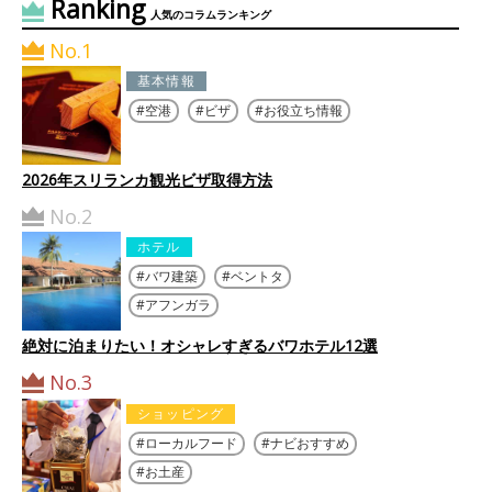
Ranking
人気のコラムランキング
No.1
基本情報
空港
ビザ
お役立ち情報
2026年スリランカ観光ビザ取得方法
No.2
ホテル
バワ建築
ベントタ
アフンガラ
絶対に泊まりたい！オシャレすぎるバワホテル12選
No.3
ショッピング
ローカルフード
ナビおすすめ
お土産