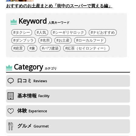
おすすめのお土産まとめ「街中のスーパーで買える編」
Keyword
人気キーワード
タクシー
人気
シーギリヤロック
ナビおすすめ
ダンブッラ
名所
お土産
ローカルフード
絶景
象
バワ建築
紅茶（セイロンティー）
Category
カテゴリ
口コミ
Reviews
基本情報
Facility
体験
Experience
グルメ
Gourmet