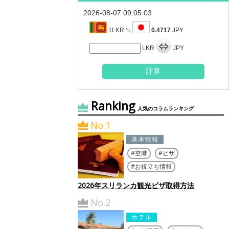
2026-08-07 09:05:03
1LKR ≒
0.4717
JPY
LKR
JPY
Ranking
人気のコラムランキング
No.1
基本情報
空港
ビザ
お役立ち情報
2026年スリランカ観光ビザ取得方法
No.2
ホテル