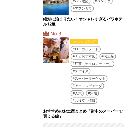
バワ建築
ベントタ
アフンガラ
絶対に泊まりたい！オシャレすぎるバワホテ
ル12選
No.3
ショッピング
ローカルフード
ナビおすすめ
お土産
紅茶（セイロンティー）
スパイス
スーパーマーケット
アーユルヴェーダ
人気
穴場
お役立ち情報
おすすめのお土産まとめ「街中のスーパーで
買える編」