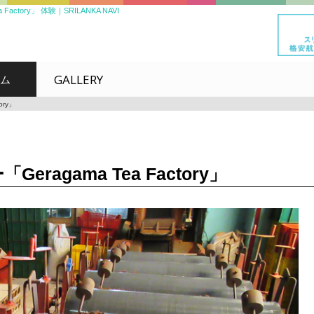
tory」 体験｜SRILANKA NAVI
GALLERY
ム
ry」
gama Tea Factory」