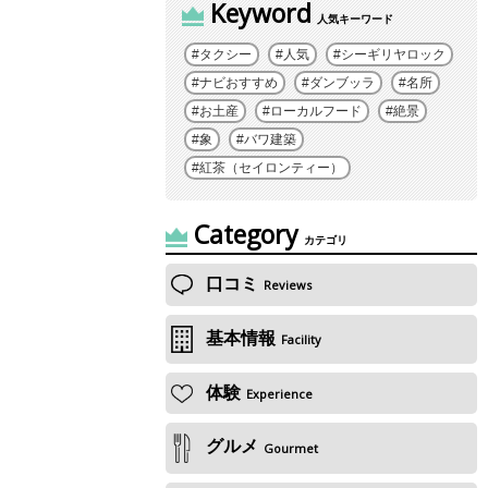
Keyword
人気キーワード
タクシー
人気
シーギリヤロック
ナビおすすめ
ダンブッラ
名所
お土産
ローカルフード
絶景
象
バワ建築
紅茶（セイロンティー）
Category
カテゴリ
口コミ
Reviews
基本情報
Facility
体験
Experience
グルメ
Gourmet