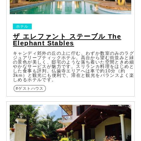
ホテル
ザ エレファント ステーブル The
Elephant Stables
キャンディ郊外の丘の上に佇む、わずか数室のみのラグ
ジュアリーブティックホテル。高台から望む街並みと緑
の景色が美しく、邸宅のような落ち着いた空間ときめ細
やかなサービスが魅力です。スリランカ料理をはじめと
した食事も評判。仏歯寺エリアへは車で約10分（約
3km）と観光にも便利で、滞在と観光をバランスよく楽
しめるホテルです。
ゲストハウス