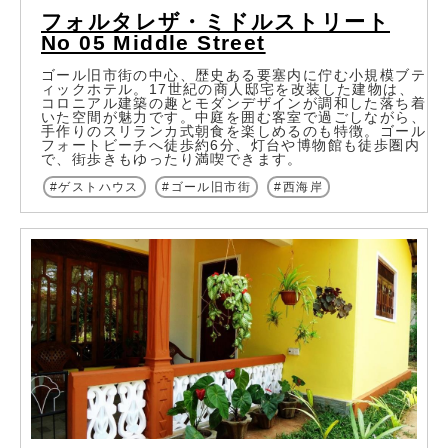
フォルタレザ・ミドルストリート
No 05 Middle Street
ゴール旧市街の中心、歴史ある要塞内に佇む小規模ブテ
ィックホテル。17世紀の商人邸宅を改装した建物は、
コロニアル建築の趣とモダンデザインが調和した落ち着
いた空間が魅力です。中庭を囲む客室で過ごしながら、
手作りのスリランカ式朝食を楽しめるのも特徴。ゴール
フォートビーチへ徒歩約6分、灯台や博物館も徒歩圏内
で、街歩きもゆったり満喫できます。
ゲストハウス
ゴール旧市街
西海岸