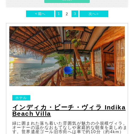
< 前へ
1
3
次へ＞
2
ホテル
インディカ・ビーチ・ヴィラ Indika
Beach Villa
緑に囲まれた落ち着いた雰囲気が魅力の小規模ヴィラ。
オーナーの温かなおもてなしや家庭的な朝食を楽しめま
す。世界遺産ゴール旧市街へは車で約10分（約4km）