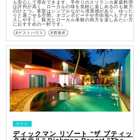
も安心して滞在できます。手作りのスリランカ家庭料理
は評判が高く、ローカルの味を気軽に楽しめるのも魅力
のひとつ。客室はシンプルながら清潔感があり、ゆった
りと過ごせる空間。ネゴンボビーチや市街地へもアクセ
スしやすく、観光とローカル体験の両方を楽しみたい方
におすすめの一軒です。
ゲストハウス
西海岸
ホテル
ディックマン リゾート "ザ ブティッ