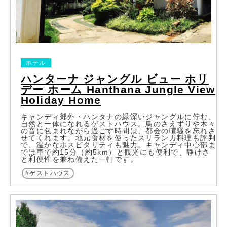
ホテル
ハンターナ ジャングル ビュー ホリ
デー ホーム Hanthana Jungle View
Holiday Home
キャンディ郊外・ハンタナの緑深いジャングルに佇む、
自然と一体になれるゲストハウス。鳥のさえずりや木々
の音に包まれながら過ごす時間は、都会の喧騒を忘れさ
せてくれます。地元食材を使ったスリランカ料理も評判
で、温かなホスピタリティも魅力。キャンディ中心部ま
では車で約15分（約5km）と観光にも便利で、静けさ
と利便性を兼ね備えた一軒です。
ゲストハウス