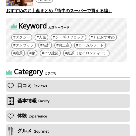
おすすめのお土産まとめ「街中のスーパーで買える編」
Keyword
人気キーワード
タクシー
人気
シーギリヤロック
ナビおすすめ
ダンブッラ
名所
お土産
ローカルフード
絶景
象
バワ建築
紅茶（セイロンティー）
Category
カテゴリ
口コミ
Reviews
基本情報
Facility
体験
Experience
グルメ
Gourmet