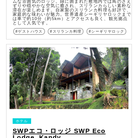
ムな雰囲気のロッジ。緑に囲まれた敷地内では鳥のさえ
ずりや穏やかな空気に癒され、スリランカらしい素朴な
滞在が楽しめます。自家製のスリランカ料理も好評で、
家庭的な味わいが魅力。世界遺産シーギリヤロックまで
は車で約10分（約5km）とアクセスも良く、観光拠点
として人気です。
ゲストハウス
スリランカ料理
シーギリヤロック
ホテル
SWPエコ・ロッジ SWP Eco
Lodge, Kandy