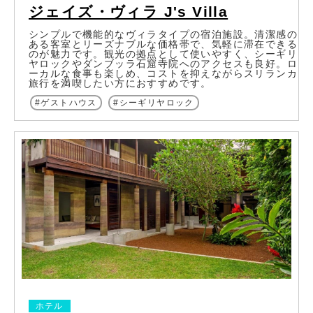
ジェイズ・ヴィラ J's Villa
シンプルで機能的なヴィラタイプの宿泊施設。清潔感の
ある客室とリーズナブルな価格帯で、気軽に滞在できる
のが魅力です。観光の拠点として使いやすく、シーギリ
ヤロックやダンブッラ石窟寺院へのアクセスも良好。ロ
ーカルな食事も楽しめ、コストを抑えながらスリランカ
旅行を満喫したい方におすすめです。
ゲストハウス
シーギリヤロック
ホテル