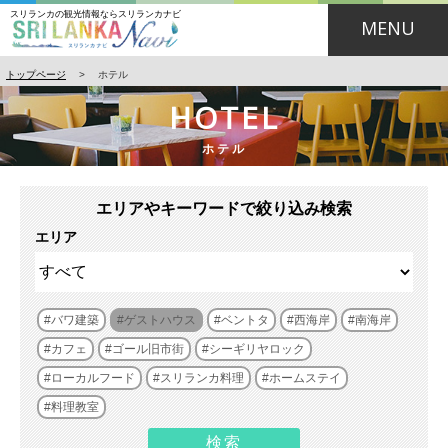
スリランカの観光情報ならスリランカナビ
MENU
トップページ
>
ホテル
HOTEL
ホテル
エリアやキーワードで絞り込み検索
エリア
バワ建築
ゲストハウス
ベントタ
西海岸
南海岸
カフェ
ゴール旧市街
シーギリヤロック
ローカルフード
スリランカ料理
ホームステイ
料理教室