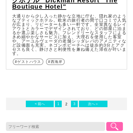
クホテル" Dickman Resort "The
Boutique Hotel"
大通りから少し入った静かな立地に佇む、隠れ家のよう
なブティックホテル。欧米の旅行者の間で口コミで人気
が広まり、リピーターも多い一軒です。全室異なるレイ
アウトとカラーでデザインされており、どの部屋に泊ま
るか選ぶ楽しさも魅力。フレンドリーなスタッフによる
きめ細やかなサービスに加え、大理石を使用した客室
や、アーユルヴェーダの老舗シッダレパのアメニティな
ど設備面も充実。ネゴンボビーチへは徒歩約3分とアク
セスも良く、静けさと利便性を兼ね備えた滞在が叶いま
す。
ゲストハウス
西海岸
< 前へ
1
3
次へ＞
2