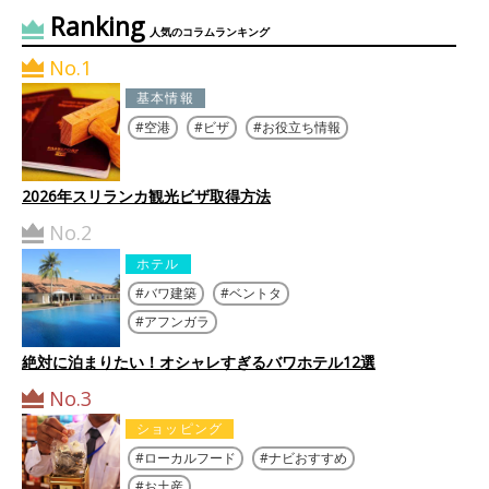
Ranking
人気のコラムランキング
No.1
基本情報
空港
ビザ
お役立ち情報
2026年スリランカ観光ビザ取得方法
No.2
ホテル
バワ建築
ベントタ
アフンガラ
絶対に泊まりたい！オシャレすぎるバワホテル12選
No.3
ショッピング
ローカルフード
ナビおすすめ
お土産