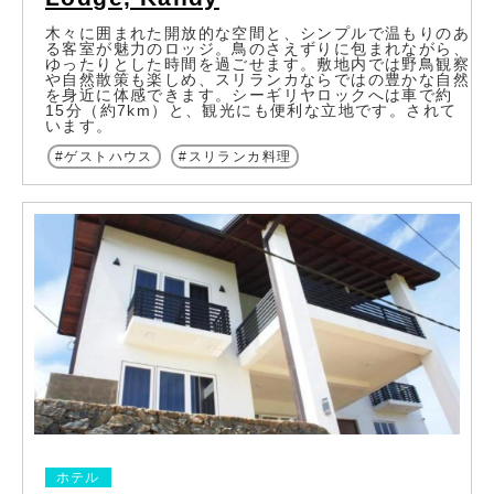
木々に囲まれた開放的な空間と、シンプルで温もりのあ
る客室が魅力のロッジ。鳥のさえずりに包まれながら、
ゆったりとした時間を過ごせます。敷地内では野鳥観察
や自然散策も楽しめ、スリランカならではの豊かな自然
を身近に体感できます。シーギリヤロックへは車で約
15分（約7km）と、観光にも便利な立地です。されて
います。
ゲストハウス
スリランカ料理
ホテル