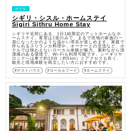
ホテル
シギリ・シスル・ホームステイ
Sigiri Sithru Home Stay
シギリヤ近郊にある、1日1組限定のアットホームなホ
ームステイ。客室は1室のみで、まるで現地の家族の一
員になったかのような温かい滞在が楽しめます。家庭で
作られるスリランカ料理や、オーナーとの交流など、ホ
テルでは味わえないローカル体験が魅力。素朴ながら清
潔感のある環境で、Wi-Fiも利用可能です。シーギリヤ
ロックへは車で約10分（約5km）とアクセスも良く、
観光と現地体験を両立したい方におすすめです。
ゲストハウス
ローカルフード
ホームステイ