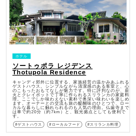
ホテル
ソートゥポラ レジデンス
Thotupola Residence
キャンディ郊外に位置する、家族経営の温かみあふれる
ゲストハウス。シンプルながら清潔感のある客室と、心
のこもったおもてなしが魅力です。特に評判なのが、薪
火とクレイポットで丁寧に作られるスリランカの家庭料
理。ここでしか味わえない素朴で奥深い味わいを楽しめ
ます。オーナーとの交流も旅の醍醐味のひとつで、ロー
カルな暮らしに触れられるのも人気の理由。仏歯寺まで
は車で約20分（約7km）と、観光拠点としても便利で
す。
ゲストハウス
ローカルフード
スリランカ料理