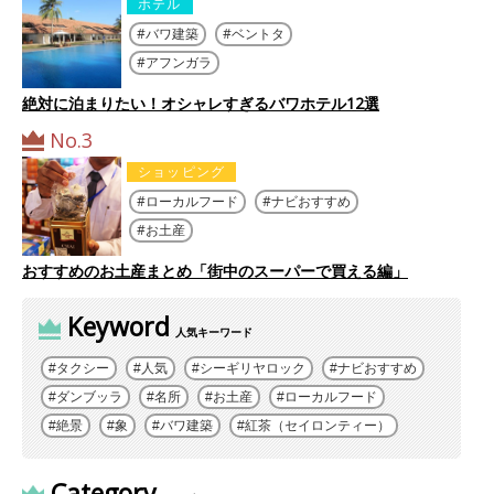
ホテル
バワ建築
ベントタ
アフンガラ
絶対に泊まりたい！オシャレすぎるバワホテル12選
No.3
ショッピング
ローカルフード
ナビおすすめ
お土産
おすすめのお土産まとめ「街中のスーパーで買える編」
Keyword
人気キーワード
タクシー
人気
シーギリヤロック
ナビおすすめ
ダンブッラ
名所
お土産
ローカルフード
絶景
象
バワ建築
紅茶（セイロンティー）
Category