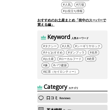
人気
穴場
お役立ち情報
おすすめのお土産まとめ「街中のスーパーで
買える編」
Keyword
人気キーワード
タクシー
人気
シーギリヤロック
ナビおすすめ
ダンブッラ
名所
お土産
ローカルフード
絶景
象
バワ建築
紅茶（セイロンティー）
Category
カテゴリ
口コミ
Reviews
基本情報