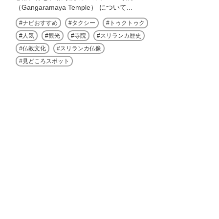
（Gangaramaya Temple） について...
ナビおすすめ
タクシー
トゥクトゥク
人気
観光
寺院
スリランカ歴史
仏教文化
スリランカ仏像
見どころスポット