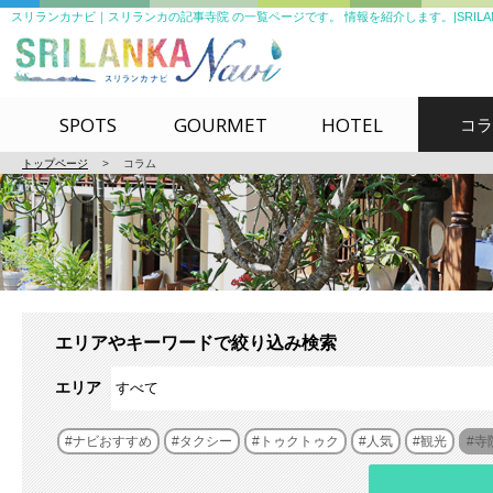
スリランカナビ｜スリランカの記事寺院 の一覧ページです。 情報を紹介します。|SRILANKA
SPOTS
GOURMET
HOTEL
コラ
トップページ
>
コラム
エリアやキーワードで絞り込み検索
エリア
ナビおすすめ
タクシー
トゥクトゥク
人気
観光
寺