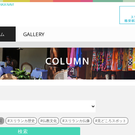
 NAVI
GALLERY
ム
COLUMN
コラム
院
スリランカ歴史
仏教文化
スリランカ仏像
見どころスポット