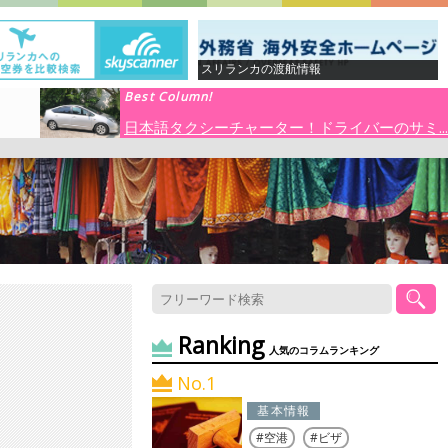
スリランカの渡航情報
Best Column!
日本語タクシーチャーター！ドライバーのサミ...
Ranking
人気のコラムランキング
No.1
基本情報
空港
ビザ