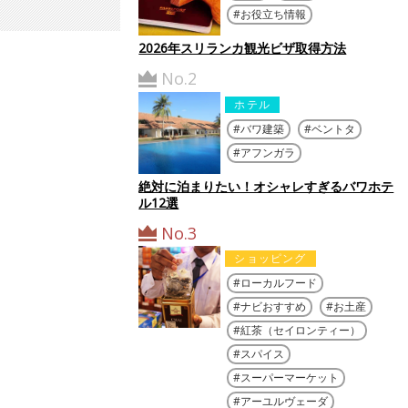
お役立ち情報
2026年スリランカ観光ビザ取得方法
No.2
ホテル
バワ建築
ベントタ
アフンガラ
絶対に泊まりたい！オシャレすぎるバワホテ
ル12選
No.3
ショッピング
ローカルフード
ナビおすすめ
お土産
紅茶（セイロンティー）
スパイス
スーパーマーケット
アーユルヴェーダ