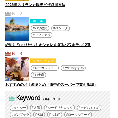
2026年スリランカ観光ビザ取得方法
No.2
ホテル
バワ建築
ベントタ
アフンガラ
絶対に泊まりたい！オシャレすぎるバワホテル12選
No.3
ショッピング
ローカルフード
ナビおすすめ
お土産
おすすめのお土産まとめ「街中のスーパーで買える編」
Keyword
人気キーワード
タクシー
人気
シーギリヤロック
ナビおすすめ
ダンブッラ
名所
お土産
ローカルフード