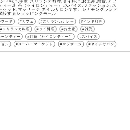
ンド料理,中華,スリランカ料理,タイ料理,お土産,雑貨,アフ
ティー,紅茶（セイロンティー）,スパイス,ファッション,ス
ーケット,マッサージ,ネイルサロンです。シナモングランド
隣接するショッピングモール
ルフード
カフェ
スリランカカレー
インド料理
スリランカ料理
タイ料理
お土産
雑貨
ヌーンティー
紅茶（セイロンティー）
スパイス
ション
スーパーマーケット
マッサージ
ネイルサロン