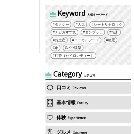
Keyword
人気キーワード
タクシー
人気
シーギリヤロック
ナビおすすめ
ダンブッラ
名所
お土産
ローカルフード
絶景
象
バワ建築
紅茶（セイロンティー）
Category
カテゴリ
口コミ
Reviews
基本情報
Facility
体験
Experience
グルメ
Gourmet