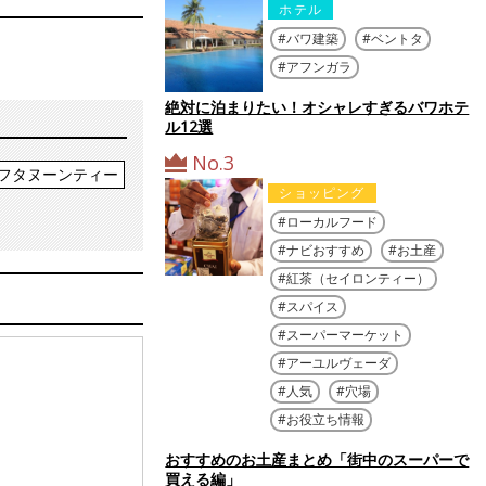
ホテル
バワ建築
ベントタ
アフンガラ
絶対に泊まりたい！オシャレすぎるバワホテ
ル12選
No.3
フタヌーンティー
ショッピング
ローカルフード
ナビおすすめ
お土産
紅茶（セイロンティー）
スパイス
スーパーマーケット
アーユルヴェーダ
人気
穴場
お役立ち情報
おすすめのお土産まとめ「街中のスーパーで
買える編」