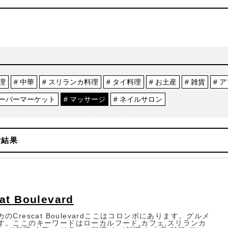
理
中華
スリランカ料理
タイ料理
お土産
雑貨
ア
ーパーマーケット
マッサージ
ネイルサロン
索結果
at Boulevard
のCrescat Boulevardここはコロンボにあります。グルメ
す。ここのキーワードはローカルフード,カフェ,スリランカ