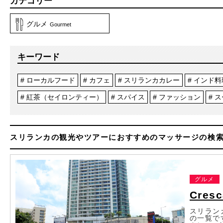
カテゴリー
グルメ
Gourmet
キーワード
ローカルフード
カフェ
スリランカカレー
インド料
紅茶（セイロンティー）
スパイス
ファッション
ス
スリランカの観光やツアーにおすすめのマッサージの検
グルメ
Cresc
スリランカ
の一覧で