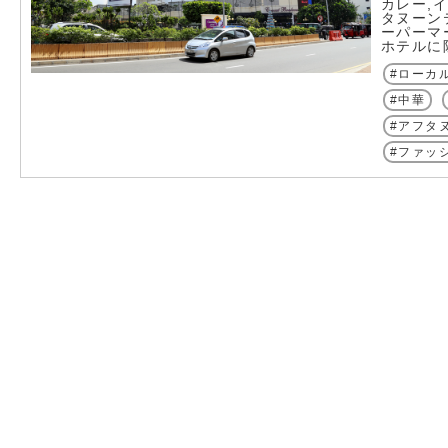
カレー,イ
タヌーン
ーパーマ
ホテルに
ローカ
中華
アフタ
ファッ