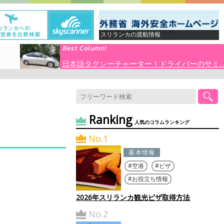
スリランカの渡航情報
Best Column!
日本語タクシーチャーター！ドライバーのサミ...
Ranking
人気のコラムランキング
No.1
基本情報
空港
ビザ
お役立ち情報
2026年スリランカ観光ビザ取得方法
No.2