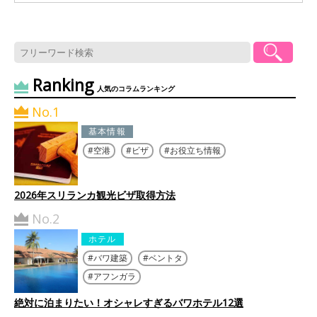
Ranking
人気のコラムランキング
No.1
基本情報
空港
ビザ
お役立ち情報
2026年スリランカ観光ビザ取得方法
No.2
ホテル
バワ建築
ベントタ
アフンガラ
絶対に泊まりたい！オシャレすぎるバワホテル12選