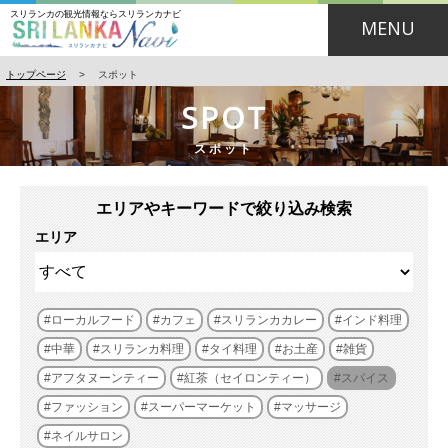
スリランカの観光情報ならスリランカナビ
MENU
トップページ
>
スポット
SPOT
スポット
エリアやキーワードで絞り込み検索
エリア
ローカルフード
カフェ
スリランカカレー
インド料理
中華
スリランカ料理
タイ料理
お土産
雑貨
アフタヌーンティー
紅茶（セイロンティー）
スパイス
ファッション
スーパーマーケット
マッサージ
ネイルサロン