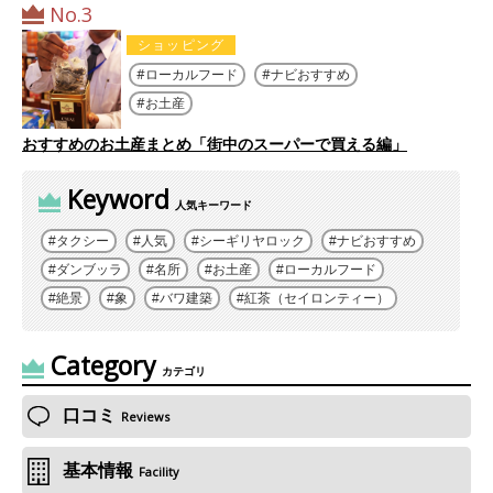
No.3
ショッピング
ローカルフード
ナビおすすめ
お土産
おすすめのお土産まとめ「街中のスーパーで買える編」
Keyword
人気キーワード
タクシー
人気
シーギリヤロック
ナビおすすめ
ダンブッラ
名所
お土産
ローカルフード
絶景
象
バワ建築
紅茶（セイロンティー）
Category
カテゴリ
口コミ
Reviews
基本情報
Facility