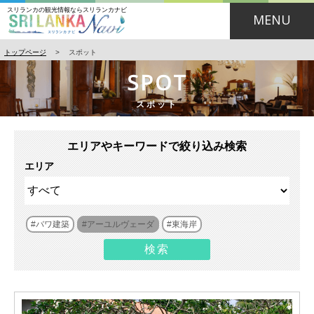
スリランカの観光情報ならスリランカナビ
MENU
トップページ
>
スポット
SPOT
スポット
エリアやキーワードで絞り込み検索
エリア
バワ建築
アーユルヴェーダ
東海岸