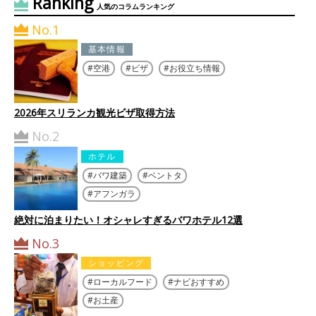
Ranking
人気のコラムランキング
No.1
基本情報
空港
ビザ
お役立ち情報
2026年スリランカ観光ビザ取得方法
No.2
ホテル
バワ建築
ベントタ
アフンガラ
絶対に泊まりたい！オシャレすぎるバワホテル12選
No.3
ショッピング
ローカルフード
ナビおすすめ
お土産