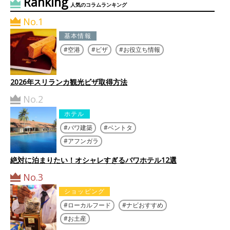
Ranking
人気のコラムランキング
No.1
基本情報
空港
ビザ
お役立ち情報
2026年スリランカ観光ビザ取得方法
No.2
ホテル
バワ建築
ベントタ
アフンガラ
絶対に泊まりたい！オシャレすぎるバワホテル12選
No.3
ショッピング
ローカルフード
ナビおすすめ
お土産