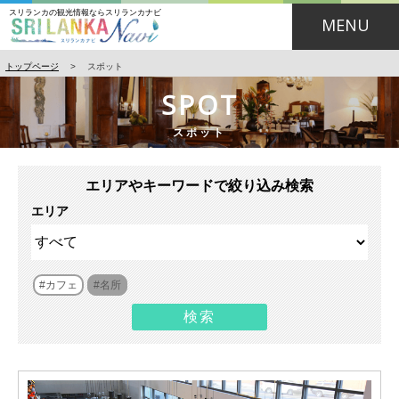
スリランカの観光情報ならスリランカナビ
MENU
トップページ
>
スポット
SPOT
スポット
エリアやキーワードで絞り込み検索
エリア
カフェ
名所