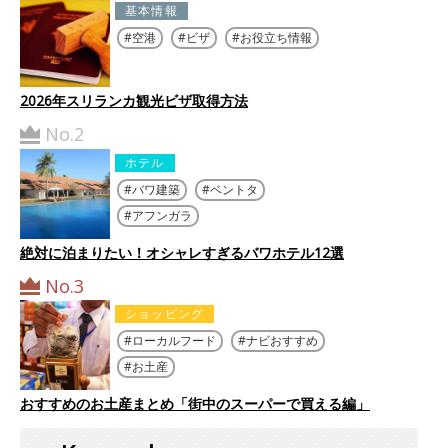
基本情報
空港
ビザ
お役立ち情報
2026年スリランカ観光ビザ取得方法
No.2
ホテル
バワ建築
ベントタ
アフンガラ
絶対に泊まりたい！オシャレすぎるバワホテル12選
No.3
ショッピング
ローカルフード
ナビおすすめ
お土産
おすすめのお土産まとめ「街中のスーパーで買える編」