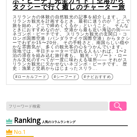
ボ・ビーチ」完全ガイド｜空港から
タクシーで行く癒しのチャーター旅
スリランカの体験の自然観光の記事を紹介します。 ス
リランカ観光を計画するとき、最初に迷うのが「どこで
旅を始め、どこで締めくくるか」ということ。 そんな
ときにおすすめなのが、空港から最も近い海辺の街――
ネゴンボ・ビーチです。 スリランカ観光の玄関口・コ
ロンボ国際空港（バンダラナイケ国際空港）からタクシ
ーでわずか15〜20分。 その手軽さと、南国らしい穏や
かな雰囲気が、多くの観光客の心をつかんでいます。
現地では、半日チャーターで訪れる人もいれば、1〜2
泊の滞在を組み込む旅行者も。 観光・リゾート・ロー
カル文化のすべてが一度に味わえる場所―― それがス
リランカ観光に欠かせないネゴンボ・ビーチです。 歴
史：漁業と交易からはじまったスリラ...
ローカルフード
シーフード
ナビおすすめ
Ranking
人気のコラムランキング
No.1