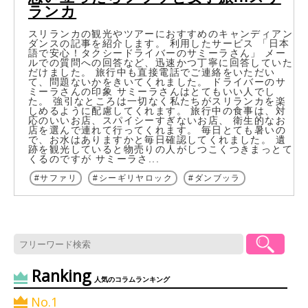
ランカ
スリランカの観光やツアーにおすすめのキャンディアン
ダンスの記事を紹介します。 利用したサービス 「日本
語で安心！タクシードライバーのサミーラさん」 メー
ルでの質問への回答など、迅速かつ丁寧に回答していた
だけました。 旅行中も直接電話でご連絡をいただい
て、問題ないかをきいてくれました。 ドライバーのサ
ミーラさんの印象 サミーラさんはとてもいい人でし
た。 強引なところは一切なく私たちがスリランカを楽
しめるように配慮してくれます。 旅行中の食事は、対
応のいいお店、スパイシーすぎないお店、 衛生的なお
店を選んで連れて行ってくれます。 毎日とても暑いの
で、お水はありますかと毎日確認してくれました。 遺
跡を観光していると物売りの人がしつこくつきまっとて
くるのですが サミーラさ...
サファリ
シーギリヤロック
ダンブッラ
Ranking
人気のコラムランキング
No.1