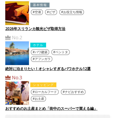
基本情報
空港
ビザ
お役立ち情報
2026年スリランカ観光ビザ取得方法
No.2
ホテル
バワ建築
ベントタ
アフンガラ
絶対に泊まりたい！オシャレすぎるバワホテル12選
No.3
ショッピング
ローカルフード
ナビおすすめ
お土産
おすすめのお土産まとめ「街中のスーパーで買える編」