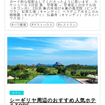
ガード的な役割もしてくださったように思います。 ス
ケジュール 1日目 夜、空港着 → 空港近くのホテル泊
（ネゴンボ） 2日目 象の水浴び＆象の孤児院（ピンナ
ワラ） 紅茶工場（キャンディ） ペラデニアボタニカル
植物園（キャンディ） 仏歯寺（キャンディ） ゲストハ
ウス泊（...
バワ建築
ゲストハウス
レストラン
ホテル
シーギリヤ周辺のおすすめ人気ホテ