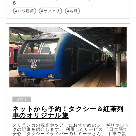
き、...
バワ建築
サファリ
名所
口コミ
ネットから予約！タクシー＆紅茶列
車のオリジナル旅
スリランカの観光やツアーにおすすめのシーギリヤロッ
クの記事を紹介します。 利用したサービス 「日本語で
安心！タクシードライバーのサミーラさん」 丁寧で親