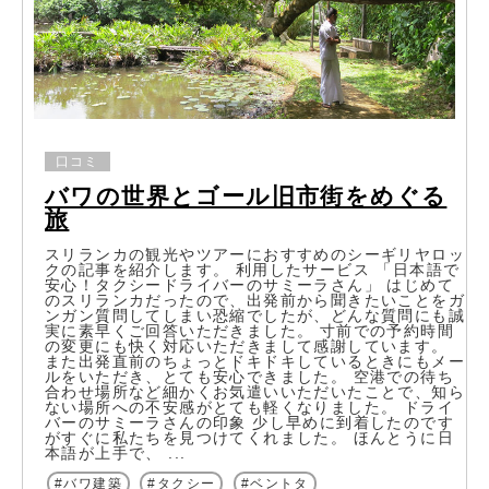
口コミ
バワの世界とゴール旧市街をめぐる
旅
スリランカの観光やツアーにおすすめのシーギリヤロッ
クの記事を紹介します。 利用したサービス 「日本語で
安心！タクシードライバーのサミーラさん」 はじめて
のスリランカだったので、出発前から聞きたいことをガ
ンガン質問してしまい恐縮でしたが、どんな質問にも誠
実に素早くご回答いただきました。 寸前での予約時間
の変更にも快く対応いただきまして感謝しています。
また出発直前のちょっとドキドキしているときにもメー
ルをいただき、とても安心できました。 空港での待ち
合わせ場所など細かくお気遣いいただいたことで、知ら
ない場所への不安感がとても軽くなりました。 ドライ
バーのサミーラさんの印象 少し早めに到着したのです
がすぐに私たちを見つけてくれました。 ほんとうに日
本語が上手で、 ...
バワ建築
タクシー
ベントタ