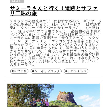
口コミ
サミーラさんと行く！遺跡とサファ
リ三昧の旅
スリランカの観光やツアーにおすすめのシーギリヤロッ
クの記事を紹介します。 利用したサービス 「日本語で
安心！タクシードライバーのサミーラさん」 ＜出発前
＞ ・返信が早いので信用できそう ・必要物の具体的ア
ドバイスも良い ＜出発後＞ ・現地到着後に担当者とサ
ミーラさんの電話で直接話せて安心度アップ！ タクシ
ーチャーターのメリット エアコン付きが非常にありが
たかったです。 トゥクトゥクやバスとの大きな違いと
思います。 兎に角暑かったので、観光地の入り口ぎり
ぎりまで車で行って、 戻ったらすぐにエアコンカーと
いうのがとても助かりました。 必要最低限の物だけ持
ち出して、身軽に観光できました。 時には水も財布も
持たずに、カメラだけ持って出れました。 ドライバー
のサミーラさ...
サファリ
シーギリヤロック
ポロンナルワ