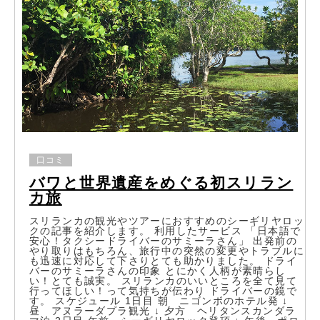
口コミ
バワと世界遺産をめぐる初スリラン
カ旅
スリランカの観光やツアーにおすすめのシーギリヤロッ
クの記事を紹介します。 利用したサービス 「日本語で
安心！タクシードライバーのサミーラさん」 出発前の
やり取りはもちろん、旅行中の突然の変更やトラブルに
も迅速に対応して下さりとても助かりました。 ドライ
バーのサミーラさんの印象 とにかく人柄が素晴らし
い！とても誠実。 スリランカのいいところを全て見て
行ってほしい！って気持ちが伝わり ドライバーの鏡で
す。 スケジュール 1日目 朝 ニゴンボのホテル発 ↓
昼 アヌラーダプラ観光 ↓ 夕方 ヘリタンスカンダラ