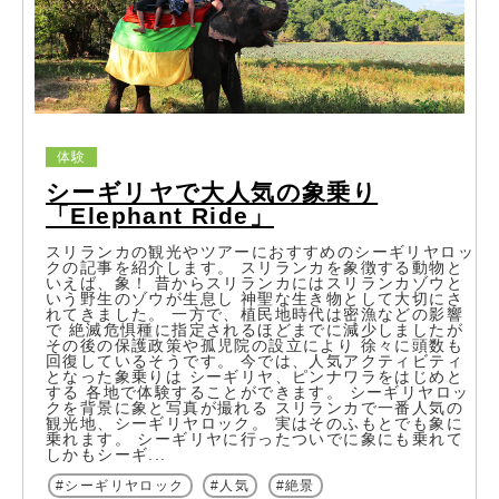
体験
シーギリヤで大人気の象乗り
「Elephant Ride」
スリランカの観光やツアーにおすすめのシーギリヤロッ
クの記事を紹介します。 スリランカを象徴する動物と
いえば、象！ 昔からスリランカにはスリランカゾウと
いう野生のゾウが生息し 神聖な生き物として大切にさ
れてきました。 一方で、植民地時代は密漁などの影響
で 絶滅危惧種に指定されるほどまでに減少しましたが
その後の保護政策や孤児院の設立により 徐々に頭数も
回復しているそうです。 今では、人気アクティビティ
となった象乗りは シーギリヤ、ピンナワラをはじめと
する 各地で体験することができます。 シーギリヤロッ
クを背景に象と写真が撮れる スリランカで一番人気の
観光地、シーギリヤロック。 実はそのふもとでも象に
乗れます。 シーギリヤに行ったついでに象にも乗れて
しかもシーギ...
シーギリヤロック
人気
絶景