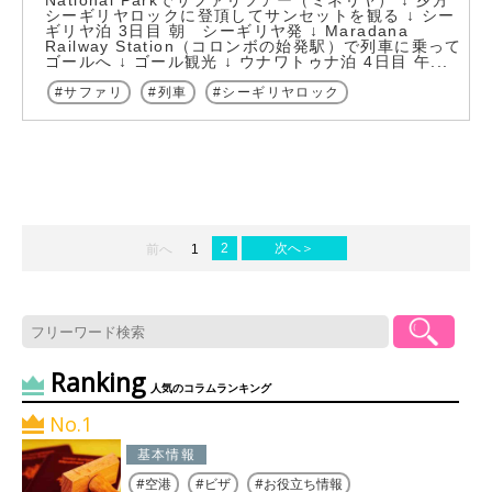
National Parkでサファリツアー（ミネリヤ） ↓ 夕方
シーギリヤロックに登頂してサンセットを観る ↓ シー
ギリヤ泊 3日目 朝 シーギリヤ発 ↓ Maradana
Railway Station（コロンボの始発駅）で列車に乗って
ゴールへ ↓ ゴール観光 ↓ ウナワトゥナ泊 4日目 午...
サファリ
列車
シーギリヤロック
2
次へ＞
前へ
1
Ranking
人気のコラムランキング
No.1
基本情報
空港
ビザ
お役立ち情報