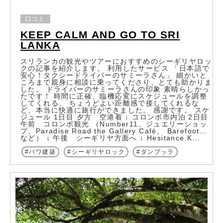
口コミ
KEEP CALM AND GO TO SRI
LANKA
スリランカの観光やツアーにおすすめのシーギリヤロッ
クの記事を紹介します。 利用したサービス 「日本語で
安心！タクシードライバーのサミーラさん」 細かいと
ころまで親身に相談に乗ってくださり、とても助かりま
した。 ドライバーのサミーラさんの印象 素晴らしかっ
たです！ 時間に正確、臨機応変にスケジュールを調整
してくれる、 ちょうどよい距離感で接してくれるな
ど、本当に快適に旅行ができました。 感謝です。 スケ
ジュール 1日目 夕方 空港着 ↓ コロンボ市内泊 2日目
午前 コロンボ観光 （Number11、ジュエリーショッ
プ、Paradise Road the Gallery Café、 Barefoot…
など） ↓ 午後 シーギリヤ方面へ ↓ Hesitance K...
バワ建築
シーギリヤロック
ダンブッラ