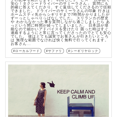
安心！タクシードライバーのサミーラさん」 質問にも
的確に答えてくださり、すぐ返信してくださるので信頼
できました。 ドライバーのサミーラさんの印象 行きは
ホームスティ先からシギリヤまで7時間かかりましたが
ずーっとしゃべりっぱなしでした。 スリランカの歴史
や わからなかった事を質問しながら過ごしましたら あ
っという間に時間が経ってしまいました。 日本語が堪
能なので細かいアドバイスを受けたり 困った時はすぐ
連絡するようにと常に言ってくださったのでとても安心
でした。 彼はとても誠実でお客さんが行きたいところ
は 無理な範囲でなければ快く無料で行ってくれます。
お客さん...
ローカルフード
サファリ
シーギリヤロック