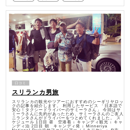
口コミ
スリランカ男旅
スリランカの観光やツアーにおすすめのシーギリヤロッ
クの記事を紹介します。 利用したサービス 「日本語で
安心！タクシードライバーのサミーラさん」 今回はサ
ミーラさんに先約があったため、サミーラさんのご友人
ニランタさんがドライバーをつとめてくれました。 ス
ケジュール 1日目 昼 空港着 ↓ キャンディ観光 ↓ キャ
ンディ泊 2日目 朝 キャンディ発 ↓ Minneriya