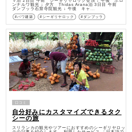
マ泊 2日目 午前 シーギリヤロック登頂 ↓ 午後 ポロ
ンナルワ観光 ↓ 夕方 Thidas Arana泊 3日目 午前
ダンブッラ石窟寺院観光 ↓ 午後 キャ...
バワ建築
シーギリヤロック
ダンブッラ
口コミ
自分好みにカスタマイズできるタク
シーの旅
スリランカの観光やツアーにおすすめのシーギリヤロッ
クの記事を紹介します。 利用したサービス 「日本語で