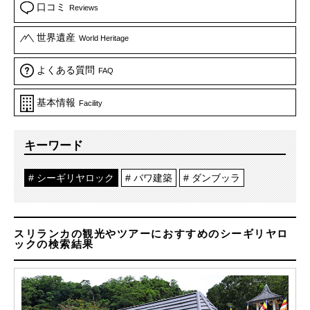
口コミ
Reviews
世界遺産
World Heritage
よくある質問
FAQ
基本情報
Facility
キーワード
シーギリヤロック
バワ建築
ダンブッラ
スリランカの観光やツアーにおすすめのシーギリヤロ
ックの検索結果