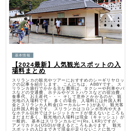
基本情報
【2024最新】人気観光スポットの入
場料まとめ
スリランカの観光やツアーにおすすめのシーギリヤロッ
クの記事を紹介します。 こんにちは、ABBYです。 ス
リランカ旅行でかかる主な費用は、タクシーや列車やバ
スなどの交通費、ホテルやゲストハウスなどの宿泊費、
食事代、お土産代・・・ そして意外とかかるのが、観
光地の入場料です。 多くの場合、入場料には外国人料
金とスリランカ人料金(ローカルレート)があり、観光客
は外国人料金です。 スリランカはコロンボ市内や大き
なホテル以外ではクレジットカードが使えないところも
まだまだ多く、観光地の入場料は現金（キャッシュ）が
一般的。 基本はスリランカルピー(Rs, LKR)ですが、
アメリカドル(USD)が使えるところもあります。 観光
スポットの入口まできて現金が足りないことに気づ