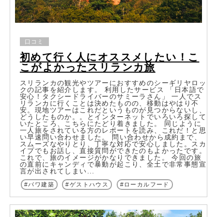
口コミ
初めて行く人にオススメしたい！こ
こがよかったスリランカ旅
スリランカの観光やツアーにおすすめのシーギリヤロッ
クの記事を紹介します。 利用したサービス 「日本語で
安心！タクシードライバーのサミーラさん」 一人でス
リランカに行くことは決めたものの、移動はやはり不
安。現地ツアーはこれだというものが見つからないし、
どうしたものか。。とインターネットでいろいろ探して
いたところ、こちらにたどり着きました。 同じように
一人旅をされている方のレポートを読み、これだ！と思
い早速問い合わせました。 問い合わせから成約まで、
スムーズなやりとり、丁寧な対応で安心しました。スカ
イプでもお話し、直接質問ができたのもよかったです。
これで、旅のイメージがかなりできました。 今回の旅
の直前にキャンディで暴動が起こり、全土で非常事態宣
言が出されてしまい...
バワ建築
ゲストハウス
ローカルフード