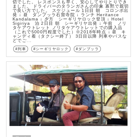
切でした。 レスポンスも早く、安心してやりとりでき
ました。 ドライバーのタランガさんの印象 寡黙で親切
で良い方でした。 スケジュール 1日目 朝 コロンボ出
発 ↓ 昼 ダンブッラ石窟寺院 ↓ ランチ Heritance
Kandalama ↓ 夕方 シーギリヤロック登頂 ↓ Hotel
Sigiriya 泊 2日目 朝 シーギリヤ出発 ↓ 午前 ノリ
タケアウトレット ノリタケアウトレットでの購入品
（これで5000円程度でした）※2018年時点 ↓ 昼 キ
ャンディ着（タクシー終了） 3日目以降 列車やバスな
どでご...
列車
シーギリヤロック
ダンブッラ