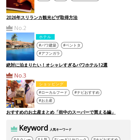
2026年スリランカ観光ビザ取得方法
No.2
ホテル
バワ建築
ベントタ
アフンガラ
絶対に泊まりたい！オシャレすぎるバワホテル12選
No.3
ショッピング
ローカルフード
ナビおすすめ
お土産
おすすめのお土産まとめ「街中のスーパーで買える編」
Keyword
人気キーワード
タクシー
人気
シーギリヤロック
ナビおすすめ