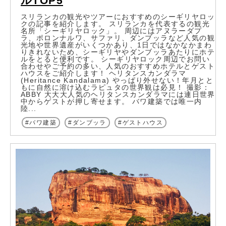
ルTOP5
スリランカの観光やツアーにおすすめのシーギリヤロッ
クの記事を紹介します。 スリランカを代表するの観光
名所「シーギリヤロック」。 周辺にはアヌラーダプ
ラ、ポロンナルワ、サファリ、ダンブッラなど人気の観
光地や世界遺産がいくつかあり、1日ではなかなかまわ
りきれないため、シーギリヤやダンブッラあたりにホテ
ルをとると便利です。 シーギリヤロック周辺でお問い
合わせやご予約の多い、人気のおすすめホテルとゲスト
ハウスをご紹介します！ ヘリタンスカンダラマ
(Heritance Kandalama) やっぱり外せない！年月とと
もに自然に溶け込むラピュタの世界観は必見！ 撮影：
ABBY 大大大人気のヘリタンスカンダラマには連日世界
中からゲストが押し寄せます。 バワ建築では唯一内
陸...
バワ建築
ダンブッラ
ゲストハウス