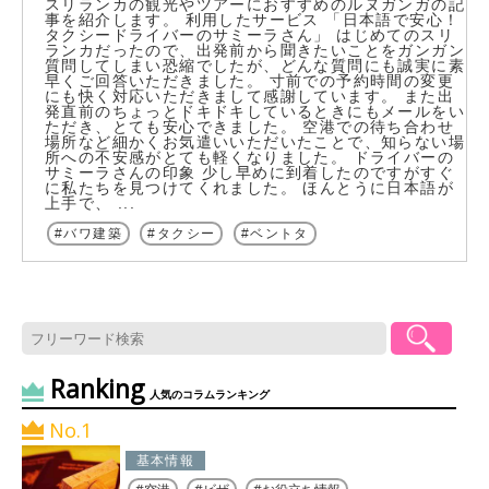
スリランカの観光やツアーにおすすめのルヌガンガの記
事を紹介します。 利用したサービス 「日本語で安心！
タクシードライバーのサミーラさん」 はじめてのスリ
ランカだったので、出発前から聞きたいことをガンガン
質問してしまい恐縮でしたが、どんな質問にも誠実に素
早くご回答いただきました。 寸前での予約時間の変更
にも快く対応いただきまして感謝しています。 また出
発直前のちょっとドキドキしているときにもメールをい
ただき、とても安心できました。 空港での待ち合わせ
場所など細かくお気遣いいただいたことで、知らない場
所への不安感がとても軽くなりました。 ドライバーの
サミーラさんの印象 少し早めに到着したのですがすぐ
に私たちを見つけてくれました。 ほんとうに日本語が
上手で、 ...
バワ建築
タクシー
ベントタ
Ranking
人気のコラムランキング
No.1
基本情報