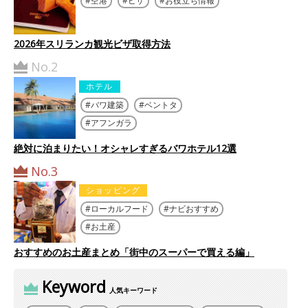
空港
ビザ
お役立ち情報
2026年スリランカ観光ビザ取得方法
No.2
ホテル
バワ建築
ベントタ
アフンガラ
絶対に泊まりたい！オシャレすぎるバワホテル12選
No.3
ショッピング
ローカルフード
ナビおすすめ
お土産
おすすめのお土産まとめ「街中のスーパーで買える編」
Keyword
人気キーワード