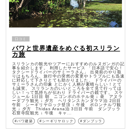
口コミ
バワと世界遺産をめぐる初スリラン
カ旅
スリランカの観光やツアーにおすすめのルヌガンガの記
事を紹介します。 利用したサービス 「日本語で安心！
タクシードライバーのサミーラさん」 出発前のやり取
りはもちろん、旅行中の突然の変更やトラブルにも迅速
に対応して下さりとても助かりました。 ドライバーの
サミーラさんの印象 とにかく人柄が素晴らしい！とて
も誠実。 スリランカのいいところを全て見て行ってほ
しい！って気持ちが伝わり ドライバーの鏡です。 スケ
ジュール 1日目 朝 ニゴンボのホテル発 ↓ 昼 アヌラ
ーダプラ観光 ↓ 夕方 ヘリタンスカンダラマ泊 2日目
午前 シーギリヤロック登頂 ↓ 午後 ポロンナルワ観
光 ↓ 夕方 Thidas Arana泊 3日目 午前 ダンブッラ
石窟寺院観光 ↓ 午後 キャ...
バワ建築
シーギリヤロック
ダンブッラ