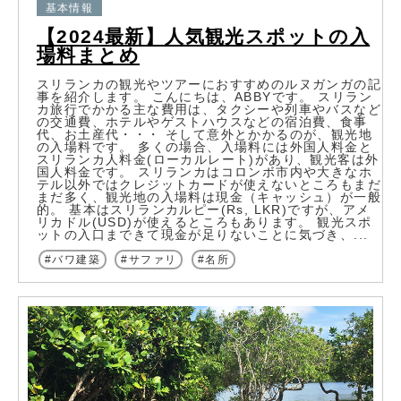
基本情報
【2024最新】人気観光スポットの入
場料まとめ
スリランカの観光やツアーにおすすめのルヌガンガの記
事を紹介します。 こんにちは、ABBYです。 スリラン
カ旅行でかかる主な費用は、タクシーや列車やバスなど
の交通費、ホテルやゲストハウスなどの宿泊費、食事
代、お土産代・・・ そして意外とかかるのが、観光地
の入場料です。 多くの場合、入場料には外国人料金と
スリランカ人料金(ローカルレート)があり、観光客は外
国人料金です。 スリランカはコロンボ市内や大きなホ
テル以外ではクレジットカードが使えないところもまだ
まだ多く、観光地の入場料は現金（キャッシュ）が一般
的。 基本はスリランカルピー(Rs, LKR)ですが、アメ
リカドル(USD)が使えるところもあります。 観光スポ
ットの入口まできて現金が足りないことに気づき、...
バワ建築
サファリ
名所