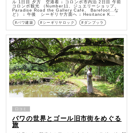
ル 1日目 夕方 空港着 ↓ コロンボ市内泊 2日目 午前
コロンボ観光 （Number11、ジュエリーショップ、
Paradise Road the Gallery Café、 Barefoot…な
ど） ↓ 午後 シーギリヤ方面へ ↓ Hesitance K...
バワ建築
シーギリヤロック
ダンブッラ
口コミ
バワの世界とゴール旧市街をめぐる
旅