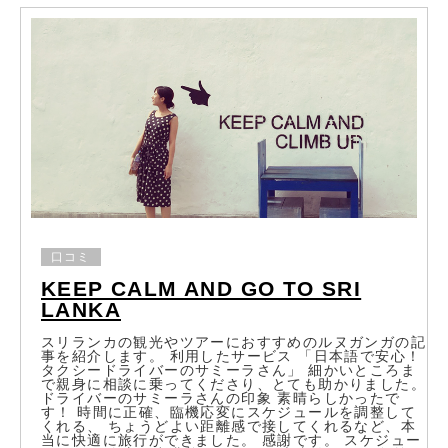
口コミ
KEEP CALM AND GO TO SRI
LANKA
スリランカの観光やツアーにおすすめのルヌガンガの記
事を紹介します。 利用したサービス 「日本語で安心！
タクシードライバーのサミーラさん」 細かいところま
で親身に相談に乗ってくださり、とても助かりました。
ドライバーのサミーラさんの印象 素晴らしかったで
す！ 時間に正確、臨機応変にスケジュールを調整して
くれる、 ちょうどよい距離感で接してくれるなど、本
当に快適に旅行ができました。 感謝です。 スケジュー