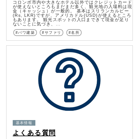
コロンボ市内や大きなホテル以外ではクレジットカード
が使えないところもまだまだ多く、観光地の入場料は現
金（キャッシュ）が一般的。 基本はスリランカルピー
(Rs, LKR)ですが、アメリカドル(USD)が使えるところ
もあります。 観光スポットの入口まできて現金が足り
ないことに気づき、...
バワ建築
サファリ
名所
基本情報
よくある質問