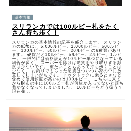
基本情報
スリランカでは100ルピー札をたく
さん持ち歩く！
スリランカの基本情報の記事を紹介します。 スリラン
カの紙幣は、 5,000ルピー、1,000ルピー、500ルピ
ー、100ルピー、50ルピー、20ルピー の6種類があり
ます。 硬貨だと10ルピー、5ルピー、2ルピー、1ルピ
ー。 一般的には価格設定が10ルピー単位になっている
場合が多く、 スーパーを除けば硬貨をやり取りする頻
度は少ないです。 重たいこともあって持ち歩くことは
少なく、 お釣りでもらった硬貨はついつい家の中に放
置してしまいがちです。 トゥクトゥクに乗るときなど
含めて使用頻度が高いのは100ルピー。 こちらに来て
から財布の中に100ルピー札が何枚か入ってないと落ち
着かなくなってしまいました。 10ルピーをどう扱う？
現在発...