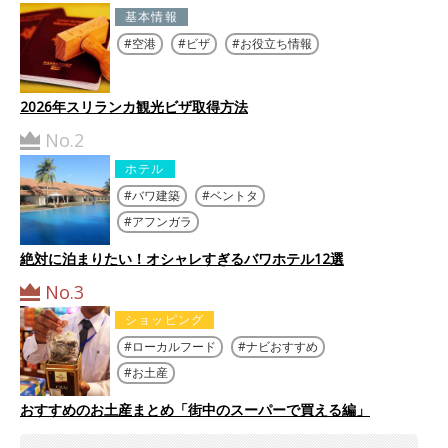
基本情報
空港
ビザ
お役立ち情報
2026年スリランカ観光ビザ取得方法
No.2
ホテル
バワ建築
ベントタ
アフンガラ
絶対に泊まりたい！オシャレすぎるバワホテル12選
No.3
ショッピング
ローカルフード
ナビおすすめ
お土産
おすすめのお土産まとめ「街中のスーパーで買える編」