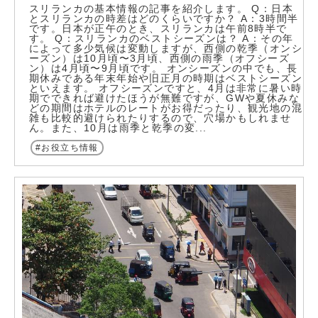
スリランカの基本情報の記事を紹介します。 Q：日本
とスリランカの時差はどのくらいですか？ A：3時間半
です。日本が正午のとき、スリランカは午前8時半で
す。 Q：スリランカのベストシーズンは？ A：その年
によって多少気候は変動しますが、西側の乾季（オンシ
ーズン）は10月頃〜3月頃、西側の雨季（オフシーズ
ン）は4月頃〜9月頃です。 オンシーズンの中でも、長
期休みである年末年始や旧正月の時期はベストシーズン
といえます。 オフシーズンですと、4月は非常に暑い時
期でできれば避けたほうが無難ですが、GWや夏休みな
どの期間はホテルのレートがお得だったり、観光地の混
雑も比較的避けられたりするので、穴場かもしれませ
ん。また、10月は雨季と乾季の変...
お役立ち情報