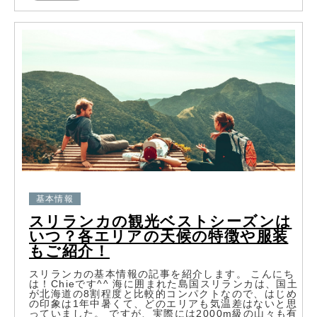
基本情報
スリランカの観光ベストシーズンは
いつ？各エリアの天候の特徴や服装
もご紹介！
スリランカの基本情報の記事を紹介します。 こんにち
は！Chieです^^ 海に囲まれた島国スリランカは、国土
が北海道の8割程度と比較的コンパクトなので、はじめ
の印象は1年中暑くて、どのエリアも気温差はないと思
っていました。 ですが、実際には2000m級の山々も有