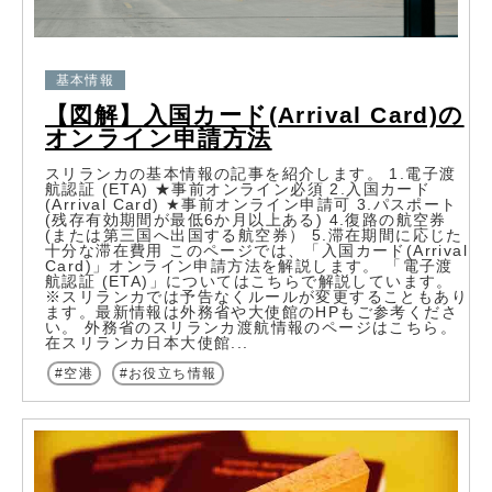
基本情報
【図解】入国カード(Arrival Card)の
オンライン申請方法
スリランカの基本情報の記事を紹介します。 1.電子渡
航認証 (ETA) ★事前オンライン必須 2.入国カード
(Arrival Card) ★事前オンライン申請可 3.パスポート
(残存有効期間が最低6か月以上ある) 4.復路の航空券
(または第三国へ出国する航空券） 5.滞在期間に応じた
十分な滞在費用 このページでは、「入国カード(Arrival
Card)」オンライン申請方法を解説します。 「電子渡
航認証 (ETA)」についてはこちらで解説しています。
※スリランカでは予告なくルールが変更することもあり
ます。最新情報は外務省や大使館のHPもご参考くださ
い。 外務省のスリランカ渡航情報のページはこちら。
在スリランカ日本大使館...
空港
お役立ち情報