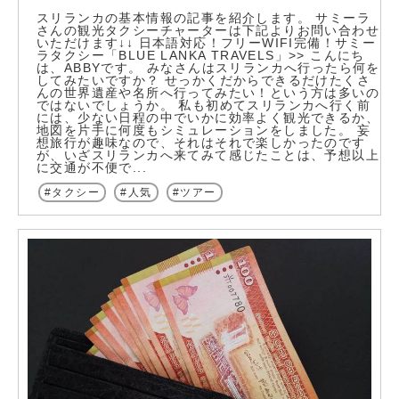
スリランカの基本情報の記事を紹介します。 サミーラ
さんの観光タクシーチャーターは下記よりお問い合わせ
いただけます↓↓ 日本語対応！フリーWIFI完備！サミー
ラタクシー「BLUE LANKA TRAVELS」>> こんにち
は、ABBYです。 みなさんはスリランカへ行ったら何を
してみたいですか？ せっかくだからできるだけたくさ
んの世界遺産や名所へ行ってみたい！という方は多いの
ではないでしょうか。 私も初めてスリランカへ行く前
には、少ない日程の中でいかに効率よく観光できるか、
地図を片手に何度もシミュレーションをしました。 妄
想旅行が趣味なので、それはそれで楽しかったのです
が、いざスリランカへ来てみて感じたことは、予想以上
に交通が不便で...
タクシー
人気
ツアー