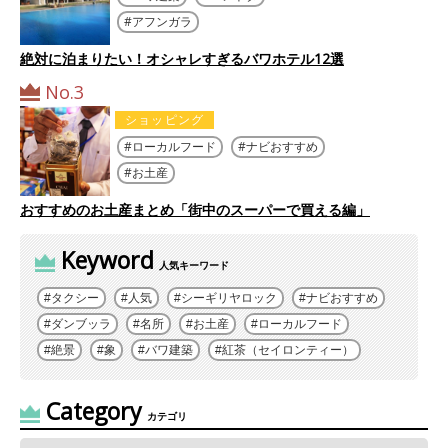
アフンガラ
絶対に泊まりたい！オシャレすぎるバワホテル12選
No.3
ショッピング
ローカルフード
ナビおすすめ
お土産
おすすめのお土産まとめ「街中のスーパーで買える編」
Keyword
人気キーワード
タクシー
人気
シーギリヤロック
ナビおすすめ
ダンブッラ
名所
お土産
ローカルフード
絶景
象
バワ建築
紅茶（セイロンティー）
Category
カテゴリ