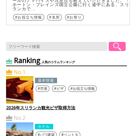
ールのアドバイスや注意点も教えていただきました。 ↑
ホートン・プレインズ国立公園に行く途中にある、スリ
ランカで...
お役立ち情報
名所
お祭り
Ranking
人気のコラムランキング
No.1
基本情報
空港
ビザ
お役立ち情報
2026年スリランカ観光ビザ取得方法
No.2
ホテル
バワ建築
ベントタ