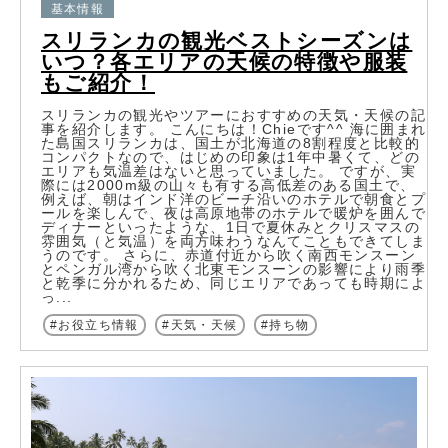
基本情報
スリランカの観光ベストシーズンは
いつ？各エリアの天候の特徴や服装
もご紹介！
スリランカの観光やツアーにおすすめの天気・天候の記
事を紹介します。 こんにちは！Chieです^^ 海に囲まれ
た島国スリランカは、国土が北海道の8割程度と比較的
コンパクトなので、はじめの印象は1年中暑くて、どの
エリアも気温差はないと思っていました。 ですが、実
際には2000m級の山々も有する高低差のある国土で、
例えば、朝はインド洋のビーチ沿いのホテルで朝食とプ
ールを楽しんで、夜は高原地帯のホテルで暖炉を囲んで
ディナーといったような、1日で夏休みとクリスマスの
雰囲気（と気温）を両方味わうなんてこともできてしま
うのです。 さらに、赤道付近から吹く南西モンスーン
とペンガル湾から吹く北東モンスーンの影響により雨季
と乾季に分かれるため、同じエリアであっても時期によ
っ...
お役立ち情報
天気・天候
持ち物