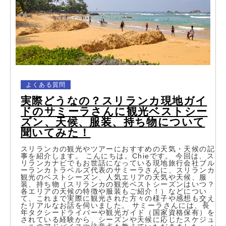
よくある質問
実際どうなの？スリランカ現地ガイ
ドのサミーラさんに観光ベストシー
ズン、天候、服装、持ち物について
聞いてみた！
スリランカの観光やツアーにおすすめの天気・天候の記
事を紹介します。 こんにちは。Chieです。 今回は、ス
リランカナビでもお世話になっている現地旅行会社ブル
ーランカトラベルズ代表のサミーラさんに、スリランカ
観光のベストシーズン、人気エリアの天気や天候、服
装、持ち物（スリランカの観光ベストシーズンはいつ？
各エリアの天候の特徴や服装もご紹介！）などについ
て、これまで実際に観光された方々の様子や感想も交え
たリアルなお話を伺いました。 サミーラさんには、長
年タクシードライバーや観光ガイド（国家資格保有）を
されている経験から、シーズンや天候に応じたスケジュ