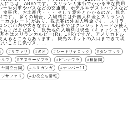
こんにちは、ABBYです。 スリランカ旅行でかかる主な費用
シーや列車やバスなどの交通費、ホテルやゲストハウスなど
、食事代、お土産代・・・ そして意外とかかるのが、観光
料です。 多くの場合、入場料には外国人料金とスリランカ
ローカルレート)があり、観光客は外国人料金です。 スリラ
ロンボ市内や大きなホテル以外ではクレジットカードが使え
ろもまだまだ多く、観光地の入場料は現金（キャッシュ）が
基本はスリランカルピー(Rs, LKR)ですが、アメリカドル
)が使えるところもあります。 観光スポットの入口まできて現
ないことに気づき、...
築
サファリ
名所
シーギリヤロック
ダンブッラ
ナルワ
アヌラーダプラ
ピンナワラ
植物園
リヤ国立公園
ルヌガンガ
ナンバー11
ッジサファリ
お役立ち情報