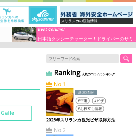
スリランカの渡航情報
Best Column!
日本語タクシーチャーター！ドライバーのサミ...
Ranking
人気のコラムランキング
No.1
基本情報
空港
ビザ
お役立ち情報
Galle
2026年スリランカ観光ビザ取得方法
No.2