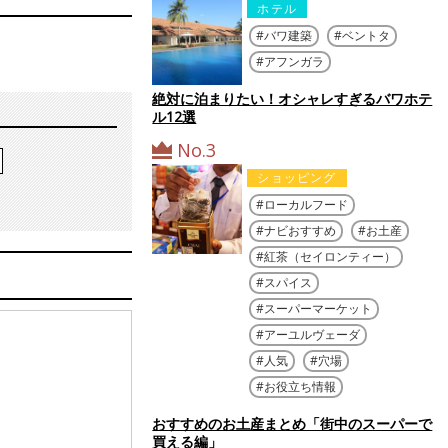
ホテル
バワ建築
ベントタ
アフンガラ
絶対に泊まりたい！オシャレすぎるバワホテ
ル12選
No.3
ショッピング
ローカルフード
ナビおすすめ
お土産
紅茶（セイロンティー）
スパイス
スーパーマーケット
アーユルヴェーダ
人気
穴場
お役立ち情報
おすすめのお土産まとめ「街中のスーパーで
買える編」