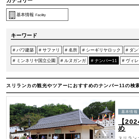
カテゴリー
基本情報
Facility
キーワード
バワ建築
サファリ
名所
シーギリヤロック
ダン
ミンネリヤ国立公園
ルヌガンガ
ナンバー11
ヴィレ
スリランカの観光やツアーにおすすめのナンバー11の検
基本情報
【20
め
スリラン