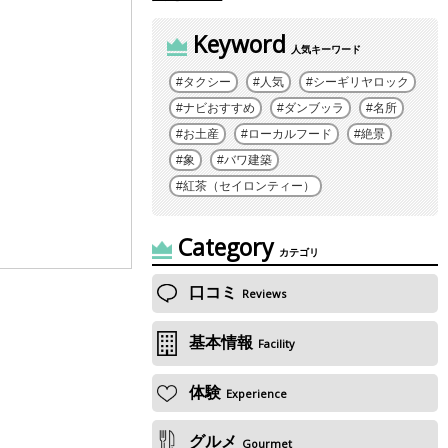
Keyword
人気キーワード
タクシー
人気
シーギリヤロック
ナビおすすめ
ダンブッラ
名所
お土産
ローカルフード
絶景
象
バワ建築
紅茶（セイロンティー）
Category
カテゴリ
口コミ
Reviews
基本情報
Facility
体験
Experience
グルメ
Gourmet