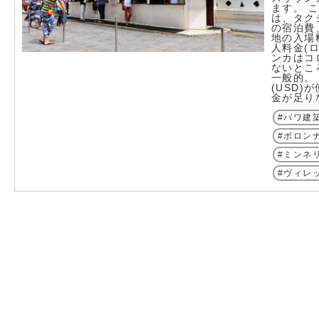
ます。 
は、タク
の宿泊費
地の入場
人料金(
ンカはコ
ないとこ
一般的。 
(USD
金が足り
バワ建
ポロン
ミンネ
ヴィレ