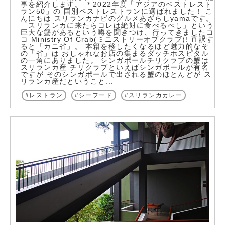
事を紹介します。 ＊2022年度「アジアのベストレスト
ラン50」の 国別ベストレストランに選ばれました！ こ
んにちは スリランカナビのグルメあざらしyamaです。
「スリランカに来たらコレは絶対に食べるべし」という
巨大な蟹があるという噂を聞きつけ、行ってきましたコ
コ Ministry Of Crab(ミニストリーオブクラブ)! 直訳す
ると「カニ省」。 本籍を移したくなるほど魅力的なそ
の「省」は おしゃれなお店の集まるダッチホスピタル
の一角にありました。 シンガポールチリクラブの蟹は
スリランカ産 チリクラブといえばシンガポールが有名
ですが そのシンガポールで出される蟹のほとんどが ス
リランカ産だということ...
レストラン
シーフード
スリランカカレー