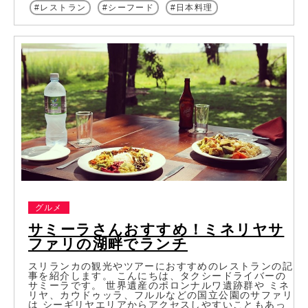
レストラン
シーフード
日本料理
グルメ
サミーラさんおすすめ！ミネリヤサ
ファリの湖畔でランチ
スリランカの観光やツアーにおすすめのレストランの記
事を紹介します。 こんにちは、タクシードライバーの
サミーラです。 世界遺産のポロンナルワ遺跡群や ミネ
リヤ、カウドゥッラ、フルルなどの国立公園のサファリ
は シーギリヤエリアからアクセスしやすいこともあっ