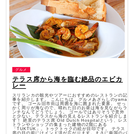
グルメ
テラス席から海を臨む絶品のエビカ
レー
スリランカの観光やツアーにおすすめのレストランの記
事を紹介します。 こんにちは、グルメあざらしのyama
です。 ゴール旧市街は周囲を海に囲まれた要塞。 せっ
かく周りが海なので、晴れた日のお昼は海を見ながらラ
ンチなんてどうでしょう。 ゴールではありそうで意外
と少ない、テラスから海の見えるレストランを紹介しま
す！ 絶景のテラス席 Old Dutch Hospitalという、レス
トランやショップの集まった建物の2階にある
「TUKTUK」。トゥクトゥクの絵が目印です。 テラス
席の目の前にはインド洋が広がります。まさに南国のバ