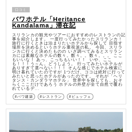
口コミ
バワホテル「Heritance
Kandalama」滞在記
スリランカの観光やツアーにおすすめのレストランの記
事を紹介します。 一度行ってみたかったスリランカ！
旅行に行くときは泊まりたいホテルから探して 目指す
場所を決めるというホテル重視派の私。 今回、スリラ
ンカに行くと決めたものの いざ調べてみるとスリラン
カには素敵なホテルの数々。数々。。数々。。。 ここ
もいいな！ あっ、こっちもいい！！ いや、ここ
も！！！う～ん。どうしよう。 行ってみたいホテルが
ありすぎて選べない！！！ そんな感じでホテル検索に
明け暮れていたのですが 1つだけ、ココは絶対に行って
みたいと思ったホテルがあったのです。 それが「ヘリ
タンス・カンダラマホテル」 世界中を探しても、おそ
らくここだけであろう ホテルの外壁が全て自然で覆わ
れているデ...
バワ建築
レストラン
ビュッフェ