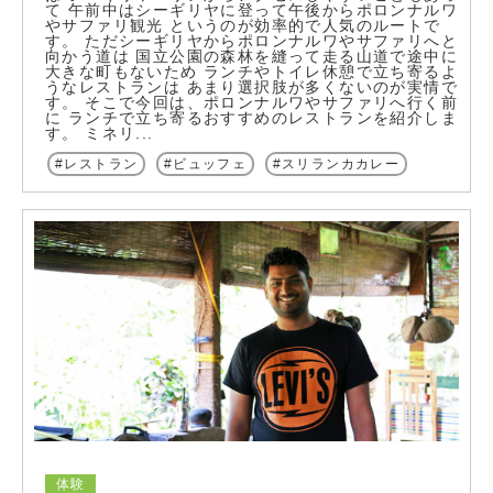
て 午前中はシーギリヤに登って午後からポロンナルワ
やサファリ観光 というのが効率的で人気のルートで
す。 ただシーギリヤからポロンナルワやサファリへと
向かう道は 国立公園の森林を縫って走る山道で途中に
大きな町もないため ランチやトイレ休憩で立ち寄るよ
うなレストランは あまり選択肢が多くないのが実情で
す。 そこで今回は、ポロンナルワやサファリへ行く前
に ランチで立ち寄るおすすめのレストランを紹介しま
す。 ミネリ...
レストラン
ビュッフェ
スリランカカレー
体験