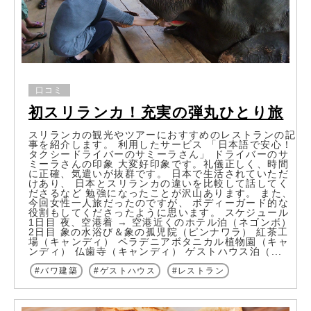
口コミ
初スリランカ！充実の弾丸ひとり旅
スリランカの観光やツアーにおすすめのレストランの記
事を紹介します。 利用したサービス 「日本語で安心！
タクシードライバーのサミーラさん」 ドライバーのサ
ミーラさんの印象 大変好印象です。礼儀正しく、時間
に正確、気遣いが抜群です。 日本で生活されていただ
けあり、 日本とスリランカの違いを比較して話してく
ださるなど 勉強になったことが沢山あります。 また、
今回女性一人旅だったのですが、 ボディーガード的な
役割もしてくださったように思います。 スケジュール
1日目 夜、空港着 → 空港近くのホテル泊（ネゴンボ）
2日目 象の水浴び＆象の孤児院（ピンナワラ） 紅茶工
場（キャンディ） ペラデニアボタニカル植物園（キャ
ンディ） 仏歯寺（キャンディ） ゲストハウス泊（...
バワ建築
ゲストハウス
レストラン