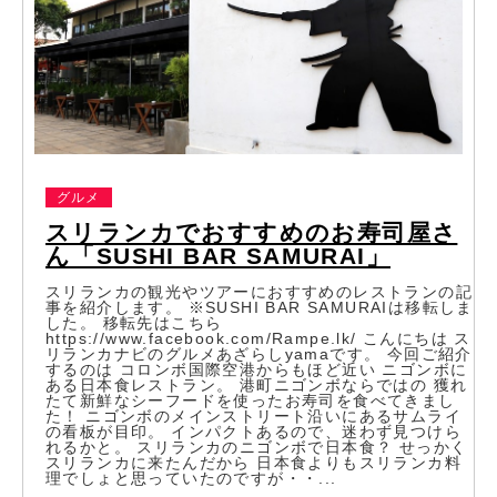
グルメ
スリランカでおすすめのお寿司屋さ
ん「SUSHI BAR SAMURAI」
スリランカの観光やツアーにおすすめのレストランの記
事を紹介します。 ※SUSHI BAR SAMURAIは移転しま
した。 移転先はこちら
https://www.facebook.com/Rampe.lk/ こんにちは ス
リランカナビのグルメあざらしyamaです。 今回ご紹介
するのは コロンボ国際空港からもほど近い ニゴンボに
ある日本食レストラン。 港町ニゴンボならではの 獲れ
たて新鮮なシーフードを使ったお寿司を食べてきまし
た！ ニゴンボのメインストリート沿いにあるサムライ
の看板が目印。 インパクトあるので、迷わず見つけら
れるかと。 スリランカのニゴンボで日本食？ せっかく
スリランカに来たんだから 日本食よりもスリランカ料
理でしょと思っていたのですが・・...