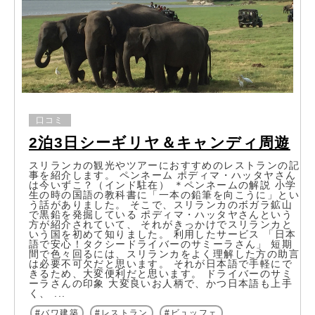
口コミ
2泊3日シーギリヤ＆キャンディ周遊
スリランカの観光やツアーにおすすめのレストランの記
事を紹介します。 ペンネーム ポディマ・ハッタヤさん
は今いずこ？（インド駐在） ＊ペンネームの解説 小学
生の時の国語の教科書に「一本の鉛筆を向こうに」とい
う話がありました。 そこで、スリランカのボガラ鉱山
で黒鉛を発掘している ポディマ・ハッタヤさんという
方が紹介されていて、 それがきっかけでスリランカと
いう国を初めて知りました。 利用したサービス 「日本
語で安心！タクシードライバーのサミーラさん」 短期
間で色々回るには、スリランカをよく理解した方の助言
は必要不可欠だと思います。 それが日本語で手軽にで
きるため、大変便利だと思います。 ドライバーのサミ
ーラさんの印象 大変良いお人柄で、かつ日本語も上手
く、 ...
バワ建築
レストラン
ビュッフェ