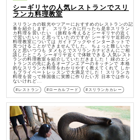
シーギリヤの人気レストランでスリ
ランカ料理教室
スリランカの観光やツアーにおすすめのレストランの記
事を紹介します。 スリランカに行ったら是非スリラン
カ料理を習いたい （旅程を考えるとシーギリヤの近く
で習いたい）と思っていたのですが シーギリヤ近郊の
料理教室については ガイドブックやインターネットで
見つけることができませんでした。 ちょっと難しいか
なと思いつつも ダメもとでスリランカナビさんにご相
談したところ シーギリヤ近くで体験できる 人気レスト
ランの料理教室を紹介していただきました！ 緑のエン
トランスの先にあるオープンエアーのキッチンで 本格
的なスリランカ料理をわかりやすく教えてくれて しか
もプライベートレッスンで大満足でした！ スリランカ
料理を習って帰国後に実際に作りたい方 日本では作ら
ないけれど...
レストラン
ローカルフード
スリランカカレー