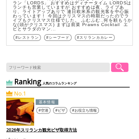
ラン「LORDS」 おすすめはディナータイム LORDSは
ランチも営業していますが おすすめは夜、ライブあ
り、ライトアップありで 連日欧米系の観光客を中心賑
わっています！ 今回はクリスマスの時期だったのでラ
イブもクリスマス仕様でした。 ふむふむ..何を頼もうか
な(頭がクリスマス) まずは前菜 Prawns Cocktail エ
ビとサラダのマン...
レストラン
シーフード
スリランカカレー
Ranking
人気のコラムランキング
No.1
基本情報
空港
ビザ
お役立ち情報
2026年スリランカ観光ビザ取得方法