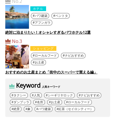
No.2
ホテル
バワ建築
ベントタ
アフンガラ
絶対に泊まりたい！オシャレすぎるバワホテル12選
No.3
ショッピング
ローカルフード
ナビおすすめ
お土産
おすすめのお土産まとめ「街中のスーパーで買える編」
Keyword
人気キーワード
タクシー
人気
シーギリヤロック
ナビおすすめ
ダンブッラ
名所
お土産
ローカルフード
絶景
象
バワ建築
紅茶（セイロンティー）