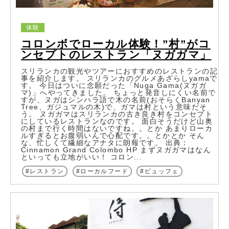
体験
コロンボでローカル体験！”村”がコ
ンセプトのレストラン「ヌガガマ」
スリランカの観光やツアーにおすすめのレストランの記
事を紹介します。 スリランカのグルメあざらしyamaで
す。 今日はついに念願だった「Nuga Gama(ヌガガ
マ)」へやってきました。 ちょっと発音しにくい名前で
すが、ヌガはシンハラ語で木の名前(おそらくBanyan
Tree、ガジュマルの木)で、ガマは村という意味だそ
う。 ヌガガマはスリランカの古き良き村をコンセプト
にしているレストランなのです。 面白そうだけど山奥
の村まで行く時間はないですね。。とか あまりローカ
ルすぎるとお腹弱いんで心配です。。とかとか そん
な、忙しくて繊細なアナタに朗報です。 出典：
Cinnamon Grand Colombo HP まずヌガガマはなん
といっても立地がいい！ コロン...
レストラン
ローカルフード
ビュッフェ