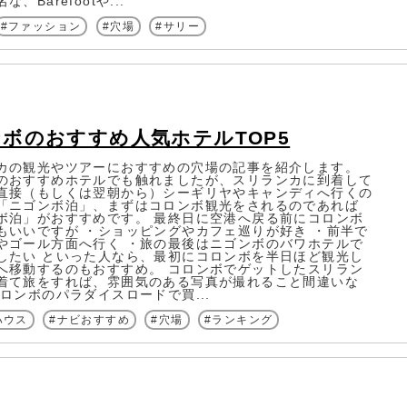
、Barefootや...
ファッション
穴場
サリー
ボのおすすめ人気ホテルTOP5
カの観光やツアーにおすすめの穴場の記事を紹介します。
のおすすめホテルでも触れましたが、スリランカに到着して
直接（もしくは翌朝から）シーギリヤやキャンディへ行くの
「ニゴンボ泊」、まずはコロンボ観光をされるのであれば
ボ泊」がおすすめです。 最終日に空港へ戻る前にコロンボ
もいいですが ・ショッピングやカフェ巡りが好き ・前半で
やゴール方面へ行く ・旅の最後はニゴンボのバワホテルで
したい といった人なら、最初にコロンボを半日ほど観光し
へ移動するのもおすすめ。 コロンボでゲットしたスリラン
着て旅をすれば、雰囲気のある写真が撮れること間違いな
コロンボのパラダイスロードで買...
ハウス
ナビおすすめ
穴場
ランキング