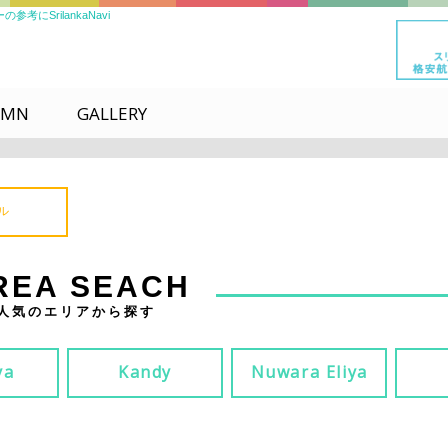
SrilankaNavi
UMN
GALLERY
ル
REA SEACH
人気のエリアから探す
ya
Kandy
Nuwara Eliya