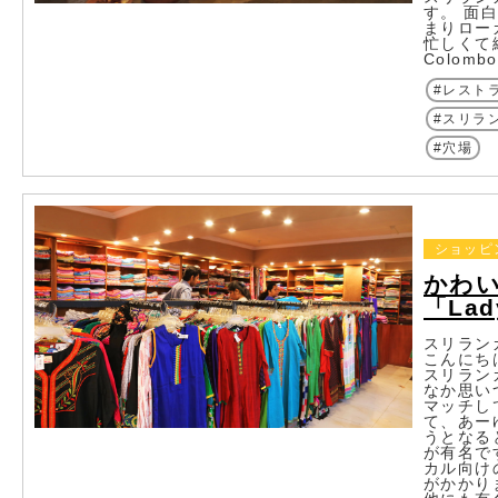
す。 面
まりロー
忙しくて繊
Colom
レスト
スリラ
穴場
ショッピ
かわ
「Lad
スリラン
こんにち
スリラン
なか思い
マッチし
て、あー
うとなる
が有名で
カル向け
がかかり