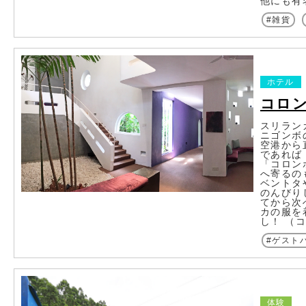
他にも有名な
雑貨
ホテル
コロン
スリラン
ニゴンボ
空港から
であれば
「コロン
へ寄るの
ベントタ
のんびり
てから次
カの服を
し！ （
ゲスト
体験