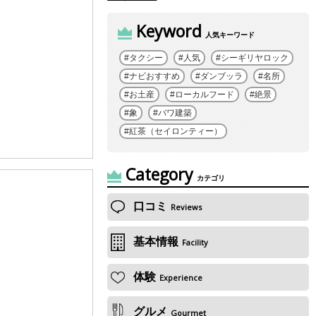
Keyword
人気キーワード
タクシー
人気
シーギリヤロック
ナビおすすめ
ダンブッラ
名所
お土産
ローカルフード
絶景
象
バワ建築
紅茶（セイロンティー）
Category
カテゴリ
口コミ
Reviews
基本情報
Facility
体験
Experience
グルメ
Gourmet