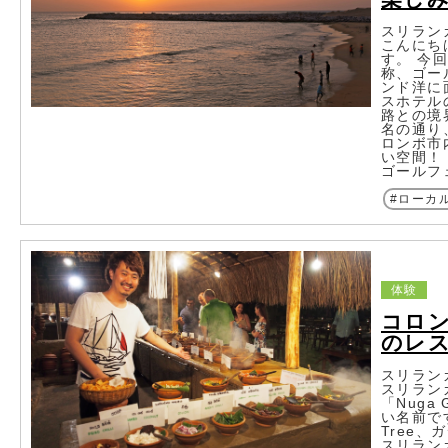
スリラン
こんにち
す。 今
称、ゴー
ンド洋に
スホテル
路との境
名の通り
ロンボ市
い空間！
ゴールフ
ローカ
体験
コロン
のレ
スリラン
スリラン
「Nuga
い名前で
Tree
スリラン