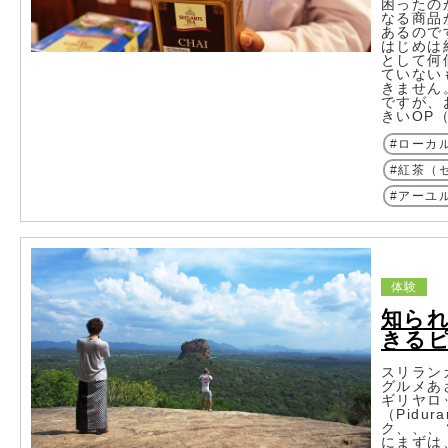
困ったの
なる商品
あるので
はじめは
として何
ていない
きません
ですが、
きいOP（
ローカ
紅茶（
アーユ
体験
知ら
きる
スリラン
グルメあ
ギリヤロ
（Pidu
ク、、、
にまずは