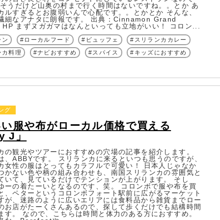
白そうだけど山奥の村まで行く時間はないですね。。とか あ
カルすぎるとお腹弱いんで心配です。。とかとか そんな、
細なアナタに朗報です。 出典：Cinnamon Grand
bo HP まずヌガガマはなんといっても立地がいい！ コロン...
ラン
ローカルフード
ビュッフェ
スリランカカレー
ンカ料理
ナビおすすめ
スパイス
キッズにおすすめ
ング
いい服や布がローカル価格で買える
y J」
カの観光やツアーにおすすめの穴場の記事を紹介します。
は、ABBYです。 スリランカに来るといつも思うのですが、
カ女性の服はとってもカラフルで可愛い！ 日本人じゃなか
つかない色や柄の組み合わせも、南国スリランカの雰囲気と
ていて、見ているだけでテンションが上がります。 そし
ゆーの着たーいとなるのです、笑。 コロンボで服や布を買
と、ペターというコロンボフォート駅前に広がるマーケット
すが、迷路のように広いエリアには食料品から雑貨までロー
のお店がたーくさんあるので、探して歩くだけでも結構時間
ます。 なので、こちらは時間と体力のある方におすすめ。