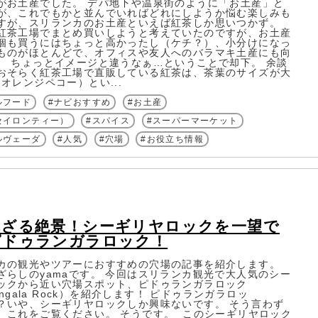
がお土産でした。 デパ地下や温泉街のように「お土産」と
が、これでもかと並んでいればどれにしようか悩む楽しみも
すが、スリランカのお土産といえば紅茶しか思いつかず。
紅茶工場でまとめ買いしようと考えていたのですが、お土産
個も買うにはちょっと高かったし（ケチ？）、小分けになっ
ものがほとんどで、オフィスや友人へのバラマキ土産にも向
。 ちょっとイメージと違うなぁ…ということで却下。 余談
おそらく紅茶工場で直販している紅茶は、茶葉のサイズが大
オレンジペコー）とい...
ルフード
ナビおすすめ
お土産
セイロンティー）
スパイス
スーパーマーケット
ルヴェーダ
人気
穴場
お役立ち情報
れざる絶景！シーギリヤロックを一望で
ピドゥランガラロック！
カの観光やツアーにおすすめの穴場の記事を紹介します。
ざらしのyamaです。 今回はスリランカ観光で大人気のシー
ックから近い穴場スポット、ピドゥランガラロック
rangala Rock）を紹介します！ ピドゥランガラロッ
？いや、シーギリヤロックしか興味ないです。 そう言わず
、これをご覧ください。 そうです。 このシーギリヤロック