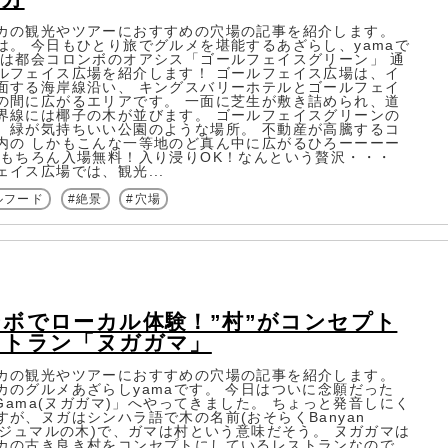
カの観光やツアーにおすすめの穴場の記事を紹介します。
は。 今日もひとり旅でグルメを堪能するあざらし、yamaで
回は都会コロンボのオアシス「ゴールフェイスグリーン」 通
ルフェイス広場を紹介します！ ゴールフェイス広場は、イ
面する海岸線沿い、 キングスバリーホテルとゴールフェイ
の間に広がるエリアです。 一面に芝生が敷き詰められ、道
界線には椰子の木が並びます。 ゴールフェイスグリーンの
、緑が気持ちいい公園のような場所。 不動産が高騰するコ
内の しかもこんな一等地のど真ん中に広がるひろーーーー
 もちろん入場無料！入り浸りOK！なんという贅沢・・・
ェイス広場では、観光...
ルフード
絶景
穴場
ボでローカル体験！”村”がコンセプト
ストラン「ヌガガマ」
カの観光やツアーにおすすめの穴場の記事を紹介します。
カのグルメあざらしyamaです。 今日はついに念願だった
 Gama(ヌガガマ)」へやってきました。 ちょっと発音しにく
すが、ヌガはシンハラ語で木の名前(おそらくBanyan
、ガジュマルの木)で、ガマは村という意味だそう。 ヌガガマは
カの古き良き村をコンセプトにしているレストランなので