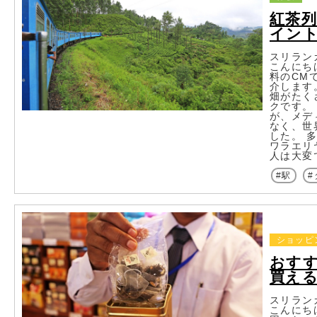
紅茶
イン
スリラン
こんにち
料のCM
介します
畑がたく
クです。
が、メデ
なく、世
した。 
ワラエリ
人は大変
駅
ショッピ
おす
買え
スリラン
こんにち