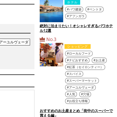
ホテル
バワ建築
ベントタ
アフンガラ
絶対に泊まりたい！オシャレすぎるバワホテ
ル12選
No.3
アーユルヴェーダ
ショッピング
ローカルフード
ナビおすすめ
お土産
紅茶（セイロンティー）
スパイス
スーパーマーケット
アーユルヴェーダ
人気
穴場
お役立ち情報
おすすめのお土産まとめ「街中のスーパーで
買える編」