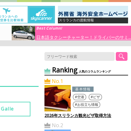
スリランカの渡航情報
Best Column!
日本語タクシーチャーター！ドライバーのサミ...
Ranking
人気のコラムランキング
No.1
基本情報
空港
ビザ
お役立ち情報
Galle
2026年スリランカ観光ビザ取得方法
No.2