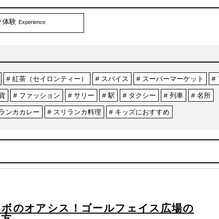
体験
Experience
紅茶（セイロンティー）
スパイス
スーパーマーケット
貨
ファッション
サリー
駅
タクシー
列車
名所
ランカカレー
スリランカ料理
キッズにおすすめ
ンボのオアシス！ゴールフェイス広場の
み方