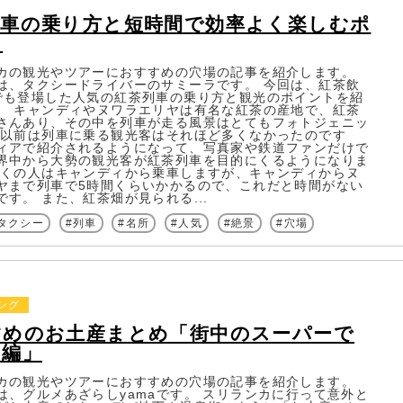
列車の乗り方と短時間で効率よく楽しむポ
ト
カの観光やツアーにおすすめの穴場の記事を紹介します。
は、タクシードライバーのサミーラです。 今回は、紅茶飲
でも登場した人気の紅茶列車の乗り方と観光のポイントを紹
。 キャンディやヌワラエリヤは有名な紅茶の産地で、紅茶
さんあり、その中を列車が走る風景はとてもフォトジェニッ
 以前は列車に乗る観光客はそれほど多くなかったのです
ィアで紹介されるようになって、写真家や鉄道ファンだけで
界中から大勢の観光客が紅茶列車を目的にくるようになりま
多くの人はキャンディから乗車しますが、キャンディからヌ
ヤまで列車で5時間くらいかかるので、これだと時間がない
です。 また、紅茶畑が見られる...
タクシー
列車
名所
人気
絶景
穴場
ング
すめのお土産まとめ「街中のスーパーで
る編」
カの観光やツアーにおすすめの穴場の記事を紹介します。
は、グルメあざらしyamaです。 スリランカに行って意外と