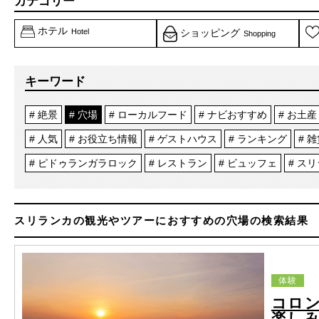
カテゴリー
ホテル
Hotel
ショッピング
Shopping
キーワード
絶景
穴場
ローカルフード
ナビおすすめ
お土産
人気
お役立ち情報
ゲストハウス
ランキング
雑
ピドゥランガラロック
レストラン
ビュッフェ
スリ
スリランカの観光やツアーにおすすめの穴場の検索結果
体験
コロ
楽し