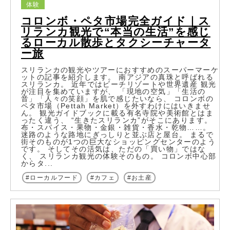
体験
コロンボ・ペタ市場完全ガイド｜ス
リランカ観光で“本当の生活”を感じ
るローカル散歩とタクシーチャータ
ー旅
スリランカの観光やツアーにおすすめのスーパーマーケ
ットの記事を紹介します。 南アジアの真珠と呼ばれる
スリランカ。 近年ではビーチリゾートや世界遺産 観光
が注目を集めていますが、 「現地の空気」「生活の
音」「人々の笑顔」を肌で感じたいなら、 コロンボの
ペタ市場（Pettah Market）を外すわけにはいきませ
ん。 観光ガイドブックに載る有名寺院や美術館とはま
ったく違う、 “生きたスリランカ”がそこにあります。
布・スパイス・果物・金銀・雑貨・香水・乾物……。
迷路のような路地にぎっしりと並ぶ店と屋台。 まるで
街そのものが1つの巨大なショッピングセンターのよう
です。 そしてその活気は、ただの「買い物」ではな
く、 スリランカ観光の体験そのもの。 コロンボ中心部
からタ...
ローカルフード
カフェ
お土産