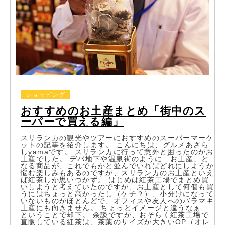
ショッピング
おすすめのお土産まとめ「街中のス
ーパーで買える編」
スリランカの観光やツアーにおすすめのスーパーマーケ
ットの記事を紹介します。 こんにちは、グルメあざら
しyamaです。 スリランカに行って意外と困ったのがお
土産でした。 デパ地下や温泉街のように「お土産」と
なる商品が、これでもかと並んでいればどれにしようか
悩む楽しみもあるのですが、スリランカのお土産といえ
ば紅茶しか思いつかず。 はじめは紅茶工場でまとめ買
いしようと考えていたのですが、お土産として何個も買
うにはちょっと高かったし（ケチ？）、小分けになって
いないものがほとんどで、オフィスや友人へのバラマキ
土産にも向きません。 ちょっとイメージと違うなぁ…
ということで却下。 余談ですが、おそらく紅茶工場で
直販している紅茶は、茶葉のサイズが大きいOP（オレ