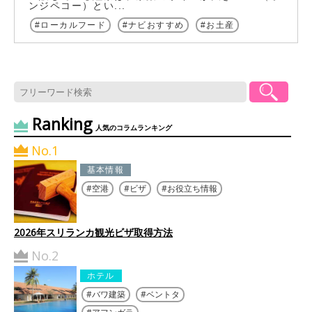
ンジペコー）とい...
ローカルフード
ナビおすすめ
お土産
Ranking
人気のコラムランキング
No.1
基本情報
空港
ビザ
お役立ち情報
2026年スリランカ観光ビザ取得方法
No.2
ホテル
バワ建築
ベントタ