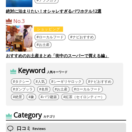
アフンガラ
絶対に泊まりたい！オシャレすぎるバワホテル12選
No.3
ショッピング
ローカルフード
ナビおすすめ
お土産
おすすめのお土産まとめ「街中のスーパーで買える編」
Keyword
人気キーワード
タクシー
人気
シーギリヤロック
ナビおすすめ
ダンブッラ
名所
お土産
ローカルフード
絶景
象
バワ建築
紅茶（セイロンティー）
Category
カテゴリ
口コミ
Reviews