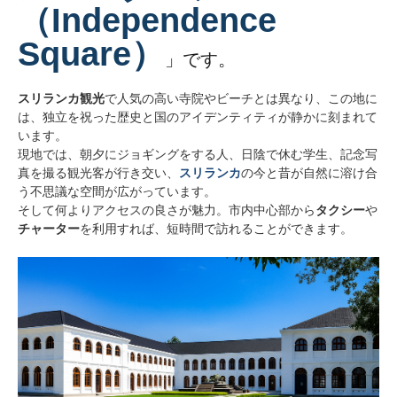
（Independence
Square）
」です。
スリランカ観光
で人気の高い寺院やビーチとは異なり、この地に
は、独立を祝った歴史と国のアイデンティティが静かに刻まれて
います。
現地では、朝夕にジョギングをする人、日陰で休む学生、記念写
真を撮る観光客が行き交い、
スリランカ
の今と昔が自然に溶け合
う不思議な空間が広がっています。
そして何よりアクセスの良さが魅力。市内中心部から
タクシー
や
チャーター
を利用すれば、短時間で訪れることができます。