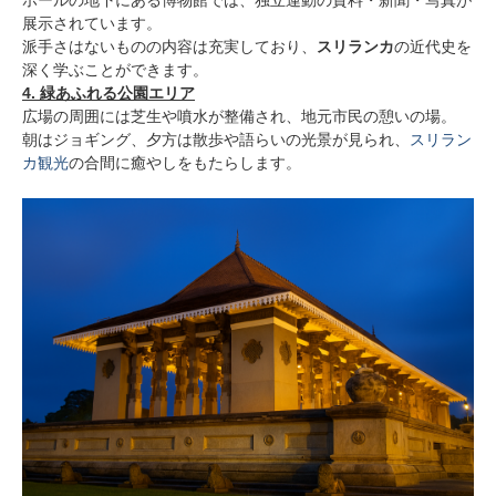
展示されています。
派手さはないものの内容は充実しており、
スリランカ
の近代史を
深く学ぶことができます。
4. 緑あふれる公園エリア
広場の周囲には芝生や噴水が整備され、地元市民の憩いの場。
朝はジョギング、夕方は散歩や語らいの光景が見られ、
スリラン
カ観光
の合間に癒やしをもたらします。