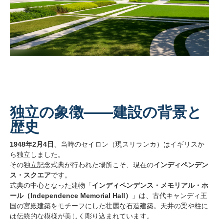
独立の象徴――建設の背景と
歴史
1948年2月4日
、当時のセイロン（現スリランカ）はイギリスか
ら独立しました。
その独立記念式典が行われた場所こそ、現在の
インディペンデン
ス・スクエア
です。
式典の中心となった建物「
インディペンデンス・メモリアル・ホ
ール（Independence Memorial Hall）
」は、古代キャンディ王
国の宮殿建築をモチーフにした壮麗な石造建築。天井の梁や柱に
は伝統的な模様が美しく彫り込まれています。