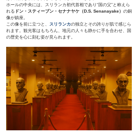
ホールの中央には、スリランカ初代首相であり“国の父”と称えら
れる
ドン・スティーブン・セナナヤケ（D.S. Senanayake）
の銅
像が鎮座。
この像を前に立つと、
スリランカ
の独立とその誇りが肌で感じら
れます。観光客はもちろん、地元の人々も静かに手を合わせ、国
の歴史を心に刻む姿が見られます。