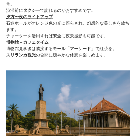
常。
渋滞前に
タクシー
で訪れるのがおすすめです。
夕方〜夜のライトアップ
石造ホールがオレンジ色の光に照らされ、幻想的な美しさを放ち
ます。
チャーターを活用すれば安全に夜景撮影も可能です。
博物館＋カフェタイム
博物館見学後は隣接するモール「アーケード」で紅茶を。
スリランカ観光
の合間に穏やかな休憩を楽しめます。