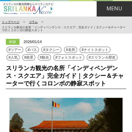
スリランカの観光情報ならスリランカナビ
MENU
トップページ
>
コラム
>
スリランカ観光の名所「インディペンデンス・スクエア」完全ガイド｜タクシー＆チャーター
で行くコロンボの静寂スポット
体験
2026/01/14
ツアー
バス
タクシー
名所
ナイトスポット
人気
絶景
観光
フォトスポット
スリランカ歴史
スリランカ観光の名所「インディペンデン
ス・スクエア」完全ガイド｜タクシー＆チャ
ーターで行くコロンボの静寂スポット