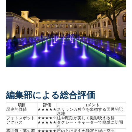
編集部による総合評価
項目
評価
コメント
歴史的価値
★★★★★
スリランカ独立を象徴する国民的記
念地
フォトスポット
★★★★☆
柱や彫刻が美しく撮影映え抜群
アクセス
★★★★★
タクシー・チャーターで簡単に訪問
可
雰囲気・落ち着
★★★★★
市内とは思えぬ静寂と緑の空間