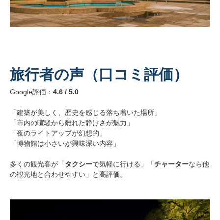
旅行者の声（口コミ評価）
Google評価：
4.6 / 5.0
「建築が美しく、歴史を感じる落ち着いた場所」
「市内の喧騒から離れた静けさが魅力」
「夜のライトアップが幻想的」
「博物館は小さいが興味深い内容」
多くの観光客が「
タクシー
で気軽に行ける」「
チャーター
なら他
の観光地と合わせやすい」と高評価。