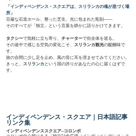
「インディペンデンス・スクエアは、スリランカの魂が息づく場
所」
荘厳な石造ホール、整った芝生、光に包まれた彫刻――
そのすべてが「独立」という言葉を静かに語りかけてきます。
タクシー
で気軽に立ち寄り、
チャーター
で街全体を巡る。
その途中で感じる空気の変化こそ、
スリランカ観光
の醍醐味で
す。
旅の合間に少し足を止め、風の音に耳を澄ませてみてください。
きっと、
スリランカ
という国の誇りがあなたの心に届くはずで
す。
インディペンデンス・スクエア｜日本語記事
リンク集
インディペンデンススクエア–コロンボ