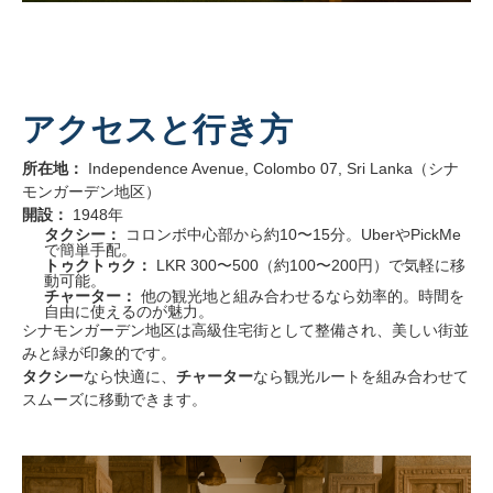
アクセスと行き方
所在地：
Independence Avenue, Colombo 07, Sri Lanka（シナ
モンガーデン地区）
開設：
1948年
タクシー：
コロンボ中心部から約10〜15分。UberやPickMe
で簡単手配。
トゥクトゥク：
LKR 300〜500（約100〜200円）で気軽に移
動可能。
チャーター：
他の観光地と組み合わせるなら効率的。時間を
自由に使えるのが魅力。
シナモンガーデン地区は高級住宅街として整備され、美しい街並
みと緑が印象的です。
タクシー
なら快適に、
チャーター
なら観光ルートを組み合わせて
スムーズに移動できます。