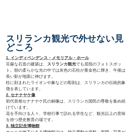
スリランカ観光で外せない見
どころ
1. インディペンデンス・メモリアル・ホール
荘厳な石造の建築は、
スリランカ観光
でも屈指のフォトスポッ
ト。朝の柔らかな光の中では灰色の石柱が黄金色に輝き、午後は
長い影が地面に伸びます。
柱に刻まれたライオンや象などの彫刻は、スリランカの伝統的象
徴を表しています。
2. セナナヤケ像
初代首相セナナヤケ氏の銅像は、スリランカ国民の尊敬を集め続
けています。
花を手向ける人々、学校行事で訪れる学生など、観光以上の意味
を持つ歴史教育の場です。
3. 独立記念博物館
ホールの地下にある博物館では、独立運動の資料・新聞・写真が