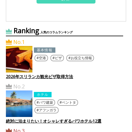
Ranking
人気のコラムランキング
No.1
基本情報
空港
ビザ
お役立ち情報
2026年スリランカ観光ビザ取得方法
No.2
ホテル
バワ建築
ベントタ
アフンガラ
絶対に泊まりたい！オシャレすぎるバワホテル12選
No.3