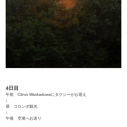
4日目
午前 Citrus Waskaduwaにタクシーがお迎え
↓
昼 コロンボ観光
↓
午後 空港へお送り