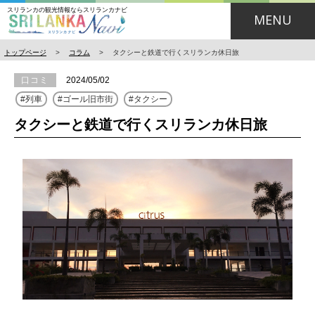
スリランカの観光情報ならスリランカナビ
MENU
トップページ
>
コラム
>
タクシーと鉄道で行くスリランカ休日旅
口コミ
2024/05/02
列車
ゴール旧市街
タクシー
タクシーと鉄道で行くスリランカ休日旅