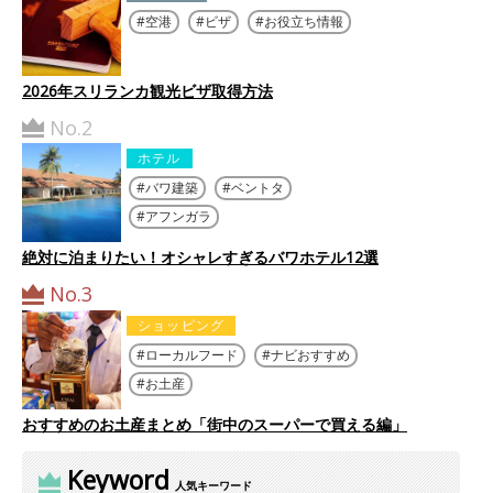
空港
ビザ
お役立ち情報
2026年スリランカ観光ビザ取得方法
No.2
ホテル
バワ建築
ベントタ
アフンガラ
絶対に泊まりたい！オシャレすぎるバワホテル12選
No.3
ショッピング
ローカルフード
ナビおすすめ
お土産
おすすめのお土産まとめ「街中のスーパーで買える編」
Keyword
人気キーワード