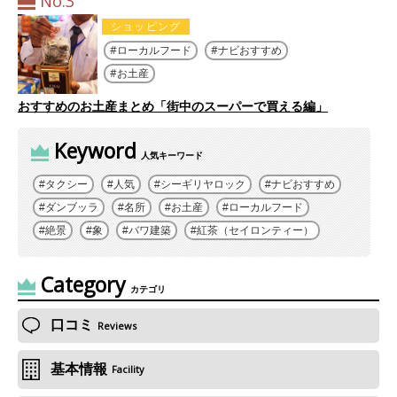
No.3
ショッピング
ローカルフード
ナビおすすめ
お土産
おすすめのお土産まとめ「街中のスーパーで買える編」
Keyword
人気キーワード
タクシー
人気
シーギリヤロック
ナビおすすめ
ダンブッラ
名所
お土産
ローカルフード
絶景
象
バワ建築
紅茶（セイロンティー）
Category
カテゴリ
口コミ
Reviews
基本情報
Facility