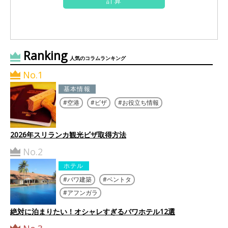
Ranking
人気のコラムランキング
No.1
基本情報
空港
ビザ
お役立ち情報
2026年スリランカ観光ビザ取得方法
No.2
ホテル
バワ建築
ベントタ
アフンガラ
絶対に泊まりたい！オシャレすぎるバワホテル12選