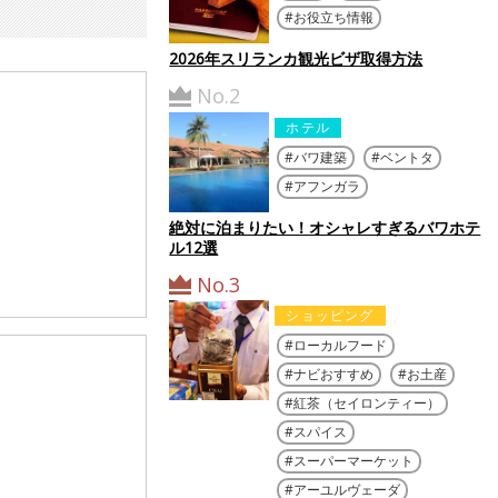
お役立ち情報
2026年スリランカ観光ビザ取得方法
No.2
ホテル
バワ建築
ベントタ
アフンガラ
絶対に泊まりたい！オシャレすぎるバワホテ
ル12選
No.3
ショッピング
ローカルフード
ナビおすすめ
お土産
紅茶（セイロンティー）
スパイス
スーパーマーケット
アーユルヴェーダ