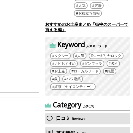
人気
穴場
お役立ち情報
おすすめのお土産まとめ「街中のスーパーで
買える編」
Keyword
人気キーワード
タクシー
人気
シーギリヤロック
ナビおすすめ
ダンブッラ
名所
お土産
ローカルフード
絶景
象
バワ建築
紅茶（セイロンティー）
Category
カテゴリ
口コミ
Reviews
基本情報