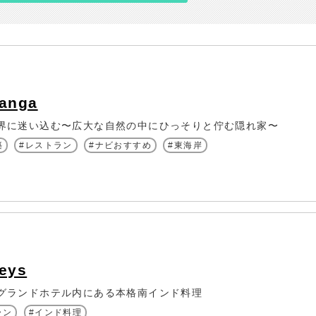
ganga
界に迷い込む〜広大な自然の中にひっそりと佇む隠れ家〜
築
レストラン
ナビおすすめ
東海岸
eys
グランドホテル内にある本格南インド料理
ラン
インド料理