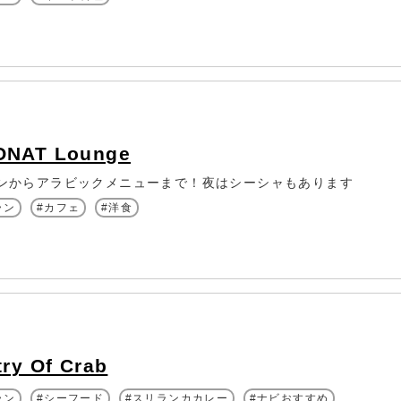
ONAT Lounge
ンからアラビックメニューまで！夜はシーシャもあります
ラン
カフェ
洋食
try Of Crab
ラン
シーフード
スリランカカレー
ナビおすすめ