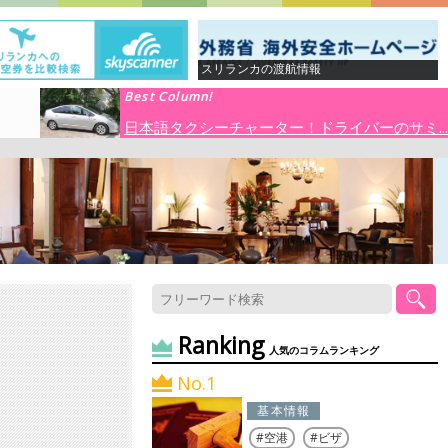
スリランカの渡航情報
Best Column!
日本語タクシーチャーター！ドライバーのサミ...
Ranking
人気のコラムランキング
No.1
基本情報
空港
ビザ