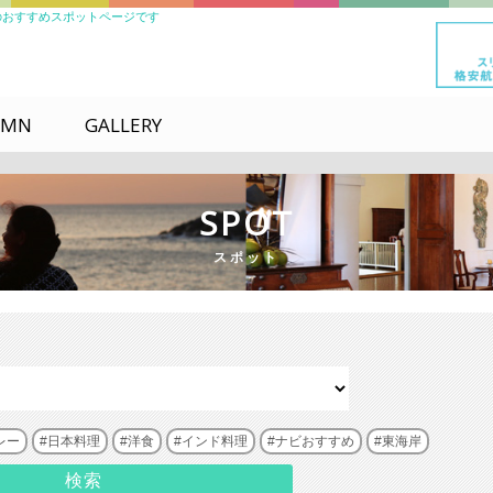
のおすすめスポットページです
UMN
GALLERY
SPOT
スポット
レー
日本料理
洋食
インド料理
ナビおすすめ
東海岸