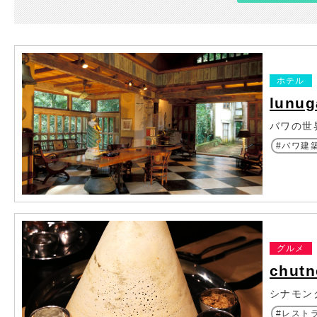
ホテル
lunu
バワの世
バワ建
グルメ
chutn
シナモン
レスト