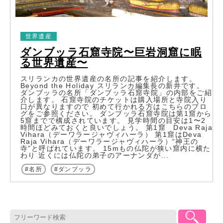
世界遺産
ダンブッラ石窟寺院〜巨岩洞窟に眠
る世界遺産〜
スリランカの世界遺産の名所の記事を紹介します。
Beyond the Holiday スリランカ編集長の新井です。
ダンブッラの名所「ダンブッラ石窟寺院」の内部をご紹
介します。 石窟寺院のチケットは購入場所と寺院入り
口が異なりますので 初めて行かれる方はこちらのブロ
グをご参照ください。 ダンブッラ石窟寺院は第1窟から
5窟までで構成されています。 見学時間の目安は1〜2
時間ほどみておくと良いでしょう。 第1窟 Deva Raja
Vihara（デーワラージャヴィハーラ） 第1窟はDeva
Raja Vihara（デーワラージャヴィハーラ）“神王の
寺”と呼ばれています。 15mもの仏陀が狭い窟内に横た
わり 近くには仏陀の弟子のアーナンダが...
名所
ダンブッラ