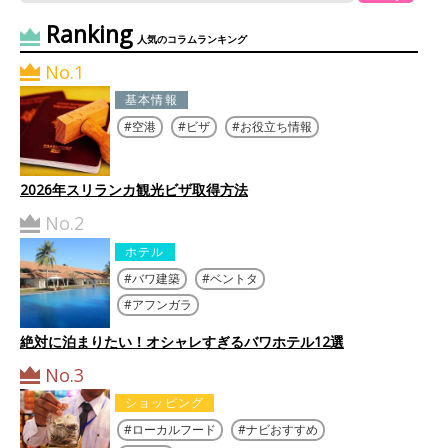
Ranking
人気のコラムランキング
No.1
基本情報
空港
ビザ
お役立ち情報
2026年スリランカ観光ビザ取得方法
No.2
ホテル
バワ建築
ベントタ
アフンガラ
絶対に泊まりたい！オシャレすぎるバワホテル12選
No.3
ショッピング
ローカルフード
ナビおすすめ