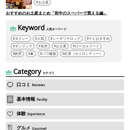
お土産
おすすめのお土産まとめ「街中のスーパーで買える編」
Keyword
人気キーワード
タクシー
人気
シーギリヤロック
ナビおすすめ
ダンブッラ
名所
お土産
ローカルフード
絶景
象
バワ建築
紅茶（セイロンティー）
Category
カテゴリ
口コミ
Reviews
基本情報
Facility
体験
Experience
グルメ
Gourmet