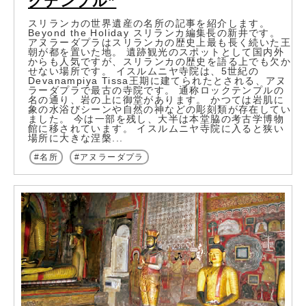
クテンプル”
スリランカの世界遺産の名所の記事を紹介します。
Beyond the Holiday スリランカ編集長の新井です。
アヌラーダプラはスリランカの歴史上最も長く続いた王
朝が都を置いた地。 遺跡観光のスポットとして国内外
からも人気ですが、スリランカの歴史を語る上でも欠か
せない場所です。 イスルムニヤ寺院は、5世紀の
Devanampiya Tissa王期に建てられたとされる、アヌ
ラーダプラで最古の寺院です。 通称ロックテンプルの
名の通り、岩の上に御堂があります。 かつては岩肌に
象の水浴びシーンや自然の神などの彫刻類が存在してい
ました。 今は一部を残し、大半は本堂脇の考古学博物
館に移されています。 イスルムニヤ寺院に入ると狭い
場所に大きな涅槃...
名所
アヌラーダプラ