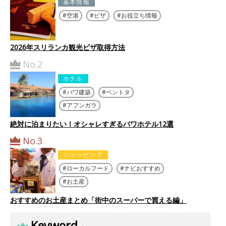
基本情報
空港
ビザ
お役立ち情報
2026年スリランカ観光ビザ取得方法
No.2
ホテル
バワ建築
ベントタ
アフンガラ
絶対に泊まりたい！オシャレすぎるバワホテル12選
No.3
ショッピング
ローカルフード
ナビおすすめ
お土産
おすすめのお土産まとめ「街中のスーパーで買える編」
Keyword