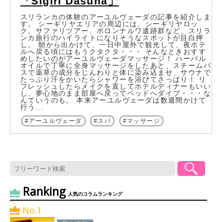
「Sigiri Dasuna」
スリランカの体験のアーユルヴェーダの記事を紹介しま
す。 シーギリヤエリアの周辺には、シーギリヤロッ
ク、サファリツアー、ポロンナルワ遺跡群など、スリラ
ンカ旅行のハイライトになりそうなスポットが目白押
し。 朝から出かけて、一日中屋外で観光して、夜ホテ
ルへ戻る頃にはもうクタクタ・・・ そんなときおすす
めしたいのがアーユルヴェーダマッサージ！ ハーバル
オイルで丁寧に全身マッサージをしたあと、スチームバ
スで薬草の成分をじんわりと体に染み込ませ、サウナで
たっぷり汗をかいたらシャワーを浴びてさっぱり！ リ
フレッシュしたらメイクを直してホテルディナーもいい
し、夢心地のまま部屋へ戻ってベッドへダイブ・・・な
んていうのも。 本来アーユルヴェーダは数週間かけて
行う...
アーユルヴェーダ
スパ
マッサージ
Ranking
人気のコラムランキング
No.1