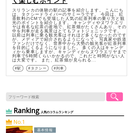
く楽しむポイント
スリランカの体験の駅の記事を紹介します。 こんにち
は、タクシードライバーのサミーラです。 今回は、紅
茶飲料のCMでも登場した人気の紅茶列車の乗り方と観
光のポイントを紹介します。 キャンディやヌワラエリ
ヤは有名な紅茶の産地で、紅茶畑がたくさんあり、その
中を列車が走る風景はとてもフォトジェニックです。
以前は列車に乗る観光客はそれほど多くなかったのです
が、メディアで紹介されるようになって、写真家や鉄道
ファンだけでなく、世界中から大勢の観光客が紅茶列車
を目的にくるようになりました。 多くの人はキャンデ
ィから乗車しますが、キャンディからヌワラエリヤまで
列車で5時間くらいかかるので、これだと時間がない人
は大変です。 また、紅茶畑が見られる...
駅
タクシー
列車
Ranking
人気のコラムランキング
No.1
基本情報