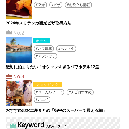
空港
ビザ
お役立ち情報
2026年スリランカ観光ビザ取得方法
No.2
ホテル
バワ建築
ベントタ
アフンガラ
絶対に泊まりたい！オシャレすぎるバワホテル12選
No.3
ショッピング
ローカルフード
ナビおすすめ
お土産
おすすめのお土産まとめ「街中のスーパーで買える編」
Keyword
人気キーワード