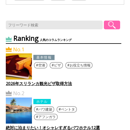
Ranking
人気のコラムランキング
No.1
基本情報
空港
ビザ
お役立ち情報
2026年スリランカ観光ビザ取得方法
No.2
ホテル
バワ建築
ベントタ
アフンガラ
絶対に泊まりたい！オシャレすぎるバワホテル12選