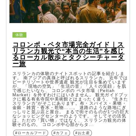
体験
コロンボ・ペタ市場完全ガイド｜ス
リランカ観光で“本当の生活”を感じ
るローカル散歩とタクシーチャータ
ー旅
スリランカの体験のナイトスポットの記事を紹介しま
す。 南アジアの真珠と呼ばれるスリランカ。 近年では
ビーチリゾートや世界遺産 観光が注目を集めています
が、 「現地の空気」「生活の音」「人々の笑顔」を肌
で感じたいなら、 コロンボの ペタ市場（Pettah
Market）を外すわけにはいきません。 観光ガイドブッ
クに載る有名寺院や美術館とはまったく違う、 “生きた
スリランカ”がそこにあります。布・スパイス・果物・
金銀・雑貨・香水・乾物……。 迷路のような路地にぎ
っしりと並ぶ店と屋台。 まるで街そのものが1つの巨大
なショッピングセンターのようです。 そしてその活気
は、ただの「買い物」ではなく、 スリランカ観光の体
験そのもの。 コロンボ中心部からタ...
ローカルフード
カフェ
お土産