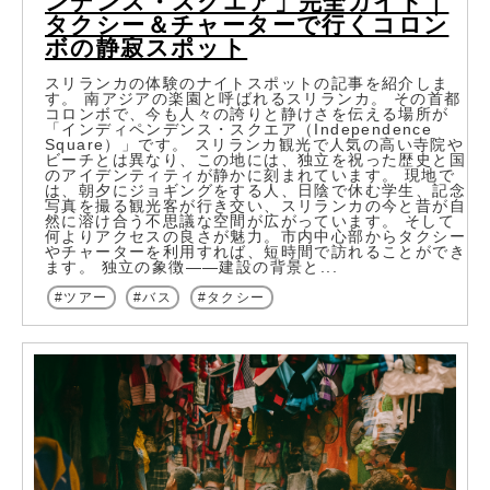
ンデンス・スクエア」完全ガイド｜
タクシー＆チャーターで行くコロン
ボの静寂スポット
スリランカの体験のナイトスポットの記事を紹介しま
す。 南アジアの楽園と呼ばれるスリランカ。 その首都
コロンボで、今も人々の誇りと静けさを伝える場所が
「インディペンデンス・スクエア（Independence
Square）」です。 スリランカ観光で人気の高い寺院や
ビーチとは異なり、この地には、独立を祝った歴史と国
のアイデンティティが静かに刻まれています。 現地で
は、朝夕にジョギングをする人、日陰で休む学生、記念
写真を撮る観光客が行き交い、スリランカの今と昔が自
然に溶け合う不思議な空間が広がっています。 そして
何よりアクセスの良さが魅力。市内中心部からタクシー
やチャーターを利用すれば、短時間で訪れることができ
ます。 独立の象徴――建設の背景と...
ツアー
バス
タクシー