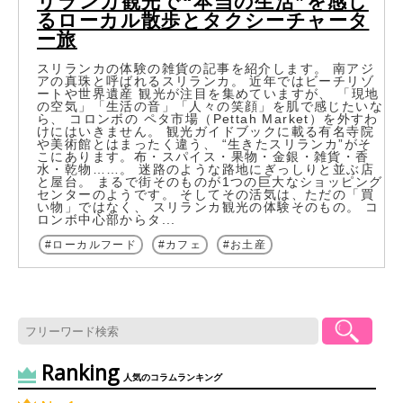
リランカ観光で“本当の生活”を感じ
るローカル散歩とタクシーチャータ
ー旅
スリランカの体験の雑貨の記事を紹介します。 南アジ
アの真珠と呼ばれるスリランカ。 近年ではビーチリゾ
ートや世界遺産 観光が注目を集めていますが、 「現地
の空気」「生活の音」「人々の笑顔」を肌で感じたいな
ら、 コロンボの ペタ市場（Pettah Market）を外すわ
けにはいきません。 観光ガイドブックに載る有名寺院
や美術館とはまったく違う、 “生きたスリランカ”がそ
こにあります。布・スパイス・果物・金銀・雑貨・香
水・乾物……。 迷路のような路地にぎっしりと並ぶ店
と屋台。 まるで街そのものが1つの巨大なショッピング
センターのようです。 そしてその活気は、ただの「買
い物」ではなく、 スリランカ観光の体験そのもの。 コ
ロンボ中心部からタ...
ローカルフード
カフェ
お土産
Ranking
人気のコラムランキング