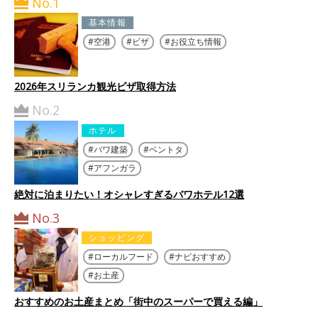
No.1
基本情報
空港
ビザ
お役立ち情報
2026年スリランカ観光ビザ取得方法
No.2
ホテル
バワ建築
ベントタ
アフンガラ
絶対に泊まりたい！オシャレすぎるバワホテル12選
No.3
ショッピング
ローカルフード
ナビおすすめ
お土産
おすすめのお土産まとめ「街中のスーパーで買える編」