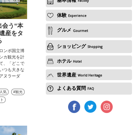
Facility
体験
Experience
出会う“本
グルメ
Gourmet
化遺産をタ
る
ショッピング
Shopping
ロンボ国立博
ランカ観光を計
ホテル
Hotel
て、「どこで
いつも大きな
世界遺産
World Heritage
アヌラーダ
よくある質問
FAQ
人気
観光
ット