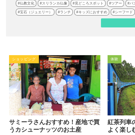
仏教文化
スリランカ仏像
見どころスポット
ツアー
バ
宝石（ジュエリー）
ランチ
キッズにおすすめ
シーフード
ショッピング
体験
サミーラさんおすすめ！産地で買
紅茶列車
うカシューナッツのお土産
よく楽し