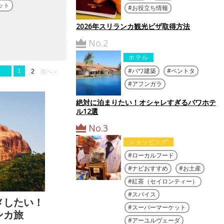
ット
お役立ち情報
2026年スリランカ観光ビザ取得方法
No.2
ホテル
バワ建築
ベントタ
1
2
次へ＞
アフンガラ
絶対に泊まりたい！オシャレすぎるバワホテ
ル12選
No.3
ショッピング
ローカルフード
ナビおすすめ
お土産
紅茶（セイロンティー）
スパイス
メしたい！
スーパーマーケット
ンカ旅
アーユルヴェーダ