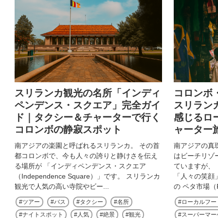
スリランカ観光の名所「インディ
コロンボ
ペンデンス・スクエア」完全ガイ
スリラン
ド｜タクシー＆チャーターで行く
感じるロ
コロンボの静寂スポット
ャーター
南アジアの楽園と呼ばれるスリランカ。 その首
南アジアの真
都コロンボで、今も人々の誇りと静けさを伝え
はビーチリゾ
る場所が 「インディペンデンス・スクエア
ていますが、
（Independence Square）」です。 スリランカ
「人々の笑顔
観光で人気の高い寺院やビー...
の ペタ市場（Pet
ツアー
バス
タクシー
名所
ローカルフー
ナイトスポット
人気
絶景
観光
スーパーマー