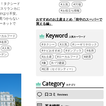
心！タクシード
人気
穴場
でスリランカに
お役立ち情報
やはり不安。
見つからない
おすすめのお土産まとめ「街中のスーパーで
買える編」
ーネットで
Keyword
ーカルフード
人気キーワード
名所
タクシー
人気
シーギリヤロック
人気
ナビおすすめ
ダンブッラ
名所
ーデン
お土産
ローカルフード
絶景
象
バワ建築
紅茶（セイロンティー）
Category
カテゴリ
口コミ
Reviews
基本情報