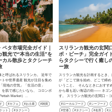
・ペタ市場完全ガイド｜
スリランカ観光の玄関
カ観光で“本当の生活”を
ボ・ビーチ」完全ガイ
ーカル散歩とタクシーチ
らタクシーで行く癒し
旅
ー旅
珠と呼ばれるスリランカ。 近年で
スリランカ観光を計画するとき、
ートや世界遺産 観光が注目を集め
が「どこで旅を始め、どこで締め
 「現地の空気」「生活の音」
いうこと。 そんなときにおすす
」を肌で感じたいなら、 コロンボ
から最も近い海辺の街―― ネゴ
tah Market）...
す。 スリランカ観光の玄関口・コロ
ド
カフェ
お土産
雑貨
ローカルフード
シーフード
ケット
タクシー
空港
タクシー
名所
人