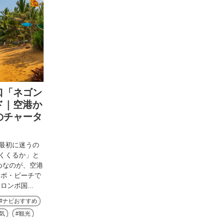
口「ネゴン
ド｜空港か
のチャータ
最初に迷うの
くくるか」と
めなのが、空港
ンボ・ビーチで
ンボ国...
ナビおすすめ
気
観光