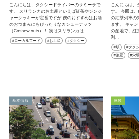
こんにちは、タクシードライバーのサミーラで
こんにちは、
す。 スリランカのお土産といえば紅茶やジンジ
す。 今回は
ャークッキーが定番ですが 僕のおすすめはお酒
の紅茶列車の
のおつまみにもぴったりなカシューナッツ
ます。 キャ
（Cashew nuts）！ 実はスリランカは...
の産地で、紅
列...
ローカルフード
お土産
タクシー
駅
タク
絶景
穴
基本情報
体験