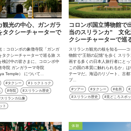
カ観光の中心、ガンガラ
コロンボ国立博物館で
をタクシーチャーターで
当のスリランカ” 文
クシーチャーターで巡
光：コロンボの象徴寺院「ガンガ
スリランカ観光の核を知る——コ
をタクシーチャーターで巡る旅 ス
物館で“王朝の記憶”を歩く スリ
を検討中の皆さまに、コロンボ中
画する多くの日本人旅行者にとっ
教寺院 ガンガラーマ寺院
この国の本質に触れられるか」は
ya Temple） について...
テーマだ。海辺のリゾート、古都
プ...
タクシー
トゥクトゥク
ツアー
タクシー
名所
光
寺院
スリランカ歴史
スリランカ歴史
見どころスポ
スリランカ仏像
ット
体験