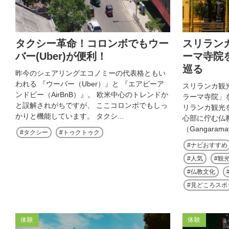
タクシー革命！コロンボでもウー
スリラン
バー(Uber)が便利！
ーマ寺院
巡る
昨今のシェアリングエコノミーの代表格ともい
われる 『ウーバー（Uber）』と 『エアビーア
スリランカ観
ンドビー（AirBnB）』。 欧米中心のトレンドか
ラーマ寺院」
と誤解されがちですが、 ここコロンボでもしっ
リランカ観光
かりと機能しています。 タクシ...
心部に佇む仏
（Gangarama
タクシー
トゥクトゥク
ナビおすすめ
人気
観
仏教文化
見どころスポ
体験
体験