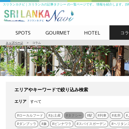
スリランカナビ｜スリランカの記事タクシー の一覧ページです。 情報を紹介します。|SRILA
SPOTS
GOURMET
HOTEL
コラ
トップページ
>
コラム
エリアやキーワードで絞り込み検索
エリア
ローカルフード
お土産
タクシー
駅
列車
名所
ダンブッラ
象
ピンナワラ
スパイスガーデン
ヘリタン