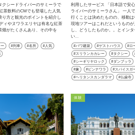
タクシードライバーのサミーラで
利用したサービス 「日本語で安
、紅茶飲料のCMでも登場した人気
ライバーのサミーラさん」 一人
乗り方と観光のポイントを紹介し
行くことは決めたものの、移動は
ンディやヌワラエリヤは有名な紅茶
現地ツアーはこれだというものが
茶畑がたくさんあり、その中を
し、どうしたものか。。とインタ
い...
シー
列車
名所
人気
バワ建築
ゲストハウス
ロ
場
スリランカカレー
タクシー
シーギリヤロック
ダンブッラ
象
ピンナワラ
スパイスガ
ヘリタンスカンダラマ
仏歯寺
体験