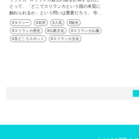
とって、「どこでスリランカという国の本質に
触れられるか」という問いは重要だろう。 寺...
タクシー
名所
人気
観光
スリランカ歴史
仏教文化
スリランカ仏像
見どころスポット
スリランカ文化