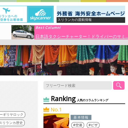
スリランカの渡航情報
Best Column!
日本語タクシーチャーター！ドライバーのサミ...
Ranking
人気のコラムランキング
No.1
ーギリヤロック
基本情報
スリランカ歴史
空港
ビザ