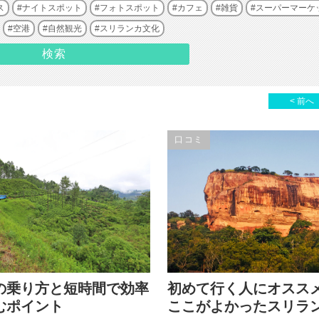
ス
ナイトスポット
フォトスポット
カフェ
雑貨
スーパーマーケ
空港
自然観光
スリランカ文化
< 前へ
口コミ
の乗り方と短時間で効率
初めて行く人にオスス
むポイント
ここがよかったスリラ