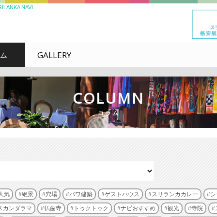
NKA NAVI
GALLERY
ム
COLUMN
コラム
人気
絶景
穴場
バワ建築
ゲストハウス
スリランカカレー
シ
スカンダラマ
仏歯寺
トゥクトゥク
ナビおすすめ
観光
寺院