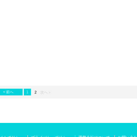
< 前へ
1
2
次へ＞