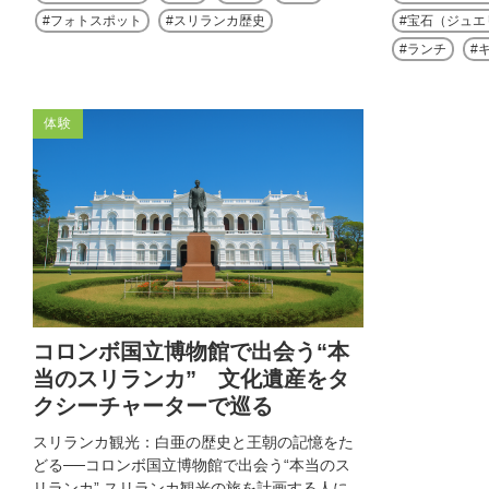
フォトスポット
スリランカ歴史
宝石（ジュエ
ランチ
体験
コロンボ国立博物館で出会う“本
当のスリランカ” 文化遺産をタ
クシーチャーターで巡る
スリランカ観光：白亜の歴史と王朝の記憶をた
どる──コロンボ国立博物館で出会う“本当のス
リランカ” スリランカ観光の旅を計画する人に